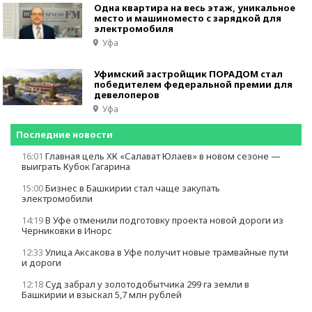
Одна квартира на весь этаж, уникальное
место и машиноместо с зарядкой для
электромобиля
Уфа
Уфимский застройщик ПОРАДОМ стал
победителем федеральной премии для
девелоперов
Уфа
Последние новости
16:01
Главная цель ХК «Салават Юлаев» в новом сезоне —
выиграть Кубок Гагарина
15:00
Бизнес в Башкирии стал чаще закупать
электромобили
14:19
В Уфе отменили подготовку проекта новой дороги из
Черниковки в Инорс
12:33
Улица Аксакова в Уфе получит новые трамвайные пути
и дороги
12:18
Суд забрал у золотодобытчика 299 га земли в
Башкирии и взыскал 5,7 млн рублей