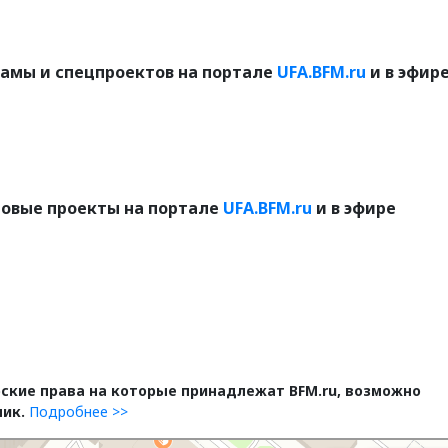
В Башкирии тысячи
амы и спецпроектов на портале
UFA.BFM.ru
и в эфир
вкладчиков «Золотог
запаса» добиваются
снятия ареста с акти
овые проекты на портале
UFA.BFM.ru
и в эфире
ские права на которые принадлежат BFM.ru, возможно
ник.
Подробнее >>