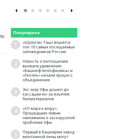
Популярное
по
«Шульган-Таш» вошел в
1
топ-10 самых посещаемых
заповедников России
Новость о поглощении
2
вызвала удивление:
«Башнефтегеофизика» и
«Геотек» начали процесс
объединения
Экс-мэр Уфы дошел до
3
кассации из-за изъятия
биоматериалов
«От мэра к мэру».
4
Прошедшие ливни
напомнили о заскорузлой
проблеме Уфы
Первый в Башкирии завод
5
монтажной пены могут