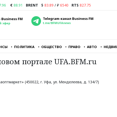
7.96
€
88.91
BRENT
$
83.89
/
₽
6540
RTS
827.75
Telegram-канал Business FM
 Business FM
t.me/BFMUFAnews
й эфир
НСЫ
ПОЛИТИКА
ОБЩЕСТВО
ПРАВО
АВТО
НЕДВИ
овом портале UFA.BFM.ru
йне
Совершенно очевидно,
Если подумать, что
о
что для владельцев
завтра, может, и не
аэропорта Внуково
наступит, то, может
ору
Домодедово — это
быть, хотя бы машин
понятный и
купить или фен Dyson
птмаркет» (450022, г. Уфа, ул. Менделеева, д. 134/7)
перспективный бизнес
в
Максим Ульянов
ласти
Олег Пантелеев
независимый
ава
исполнительный директор
финансовый эксперт,
агентства «Авиапорт»
инвестор