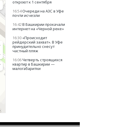
откроют к 1 сентября
16:54
Очереди на АЗС в Уфе
почти исчезли
16:42
В Башкирии прокачали
интернет на «Черной реке»
16:30
«Происходит
рейдерский захват». В Уфе
принудительно снесут
частный пляж
16:06
Четверть строящихся
квартир в Башкирии —
малогабаритки