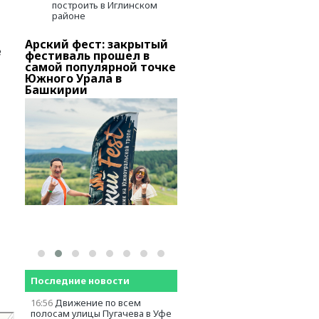
построить в Иглинском
районе
Арский фест: закрытый
В Башкирии тысячи
е
о
фестиваль прошел в
вкладчиков «Золотог
самой популярной точке
запаса» добиваются
вов
Южного Урала в
снятия ареста с актив
Башкирии
Последние новости
16:56
Движение по всем
полосам улицы Пугачева в Уфе