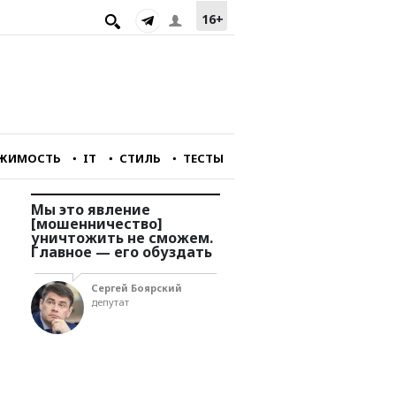
16+
ЖИМОСТЬ
IT
СТИЛЬ
ТЕСТЫ
Мы это явление
Мы перестали снимат
[мошенничество]
фильмы, интересные
уничтожить не сможем.
зарубежному зрителю
у
Главное — его обуздать
Александр Голубчи
Сергей Боярский
главный редактор
депутат
портала «Зумфильм»