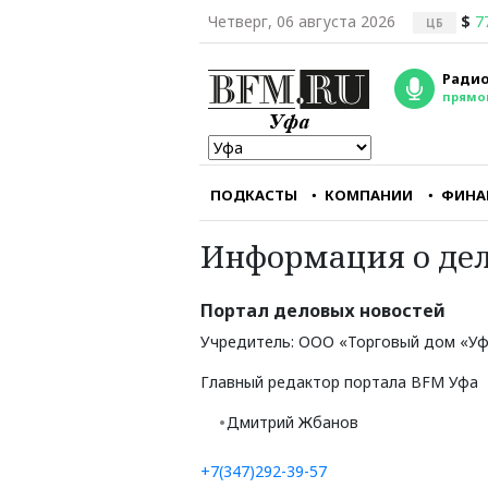
Четверг, 06 августа 2026
$
7
ЦБ
Радио
прямо
ПОДКАСТЫ
КОМПАНИИ
ФИНА
Информация о дел
Республиканцам кра
важно заткнуть горл
главному
Портал деловых новостей
оппозиционному руп
— CNN
Учредитель: ООО «Торговый дом «Уфао
Александр Треще
Главный редактор портала BFM Уфа
юрист, эксперт в об
международного пр
Дмитрий Жбанов
+7(347)292-39-57