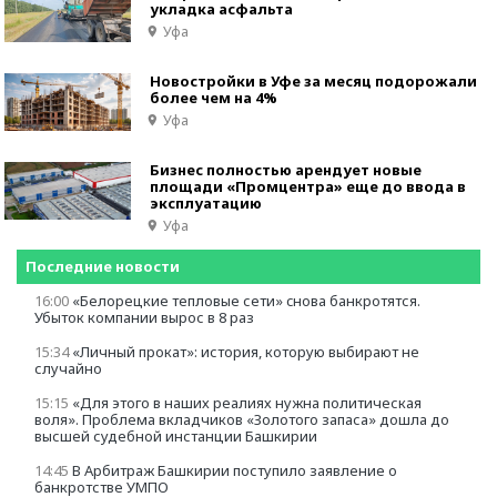
укладка асфальта
Уфа
Новостройки в Уфе за месяц подорожали
более чем на 4%
Уфа
Бизнес полностью арендует новые
площади «Промцентра» еще до ввода в
эксплуатацию
Уфа
Последние новости
16:00
«Белорецкие тепловые сети» cнова банкротятся.
Убыток компании вырос в 8 раз
15:34
«Личный прокат»: история, которую выбирают не
случайно
15:15
«Для этого в наших реалиях нужна политическая
воля». Проблема вкладчиков «Золотого запаса» дошла до
высшей судебной инстанции Башкирии
14:45
В Арбитраж Башкирии поступило заявление о
банкротстве УМПО