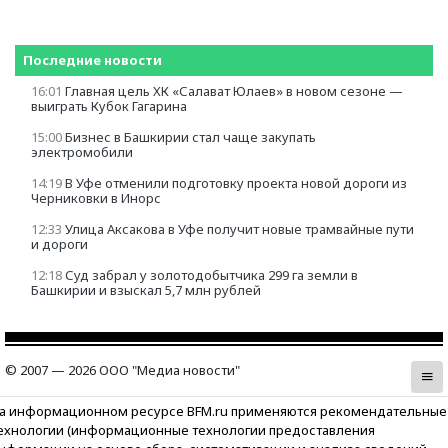
Последние новости
16:01
Главная цель ХК «Салават Юлаев» в новом сезоне —
выиграть Кубок Гагарина
15:00
Бизнес в Башкирии стал чаще закупать
электромобили
14:19
В Уфе отменили подготовку проекта новой дороги из
Черниковки в Инорс
12:33
Улица Аксакова в Уфе получит новые трамвайные пути
и дороги
12:18
Суд забрал у золотодобытчика 299 га земли в
Башкирии и взыскал 5,7 млн рублей
© 2007 — 2026 ООО "Медиа новости"
а информационном ресурсе BFM.ru применяются рекомендательные
ехнологии (информационные технологии предоставления