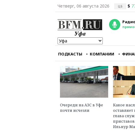
Четверг, 06 августа 2026
$
7
ЦБ
Радио
прямо
ПОДКАСТЫ
КОМПАНИИ
ФИНА
Республиканцам кра
важно заткнуть горл
главному
оппозиционному руп
— CNN
Александр Треще
Очереди на АЗС в Уфе
Какое нас
юрист, эксперт в об
почти исчезли
оставляет 
международного пр
глава слу
приставо
Ильнур Ма