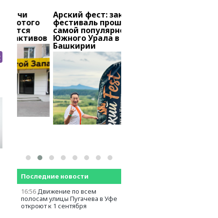
Арский фест: закрытый
В Башкирии тысячи
го
фестиваль прошел в
вкладчиков «Золотог
самой популярной точке
запаса» добиваются
ивов
Южного Урала в
снятия ареста с акти
Башкирии
Последние новости
16:56
Движение по всем
полосам улицы Пугачева в Уфе
откроют к 1 сентября