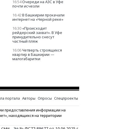
16:54
Очереди на АЗС в Уфе
почти исчезли
16:42
В Башкирии прокачали
интернет на «Черной реке»
16:30
«Происходит
рейдерский захват». В Уфе
принудительно снесут
частный пляж
16:06
Четверть строящихся
квартир в Башкирии —
малогабаритки
ла портала
Авторы
Опросы
Спецпроекты
ии предоставления информации на
нет», находящихся на территории
Эл № ФС77-89677 от 10.06.2025 г.
и СМИ