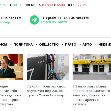
7.96
€
88.91
BRENT
$
83.89
/
₽
6540
RTS
827.75
Telegram-канал Business FM
 Business FM
t.me/BFMUFAnews
й эфир
НСЫ
ПОЛИТИКА
ОБЩЕСТВО
ПРАВО
АВТО
НЕДВИ
йне
Совершенно очевидно,
Если подумать, что
о
что для владельцев
завтра, может, и не
аэропорта Внуково
наступит, то, может
ору
Домодедово — это
быть, хотя бы машин
понятный и
купить или фен Dyson
перспективный бизнес
в
Максим Ульянов
ледие
Лукойл проиграл спор
В Башкирии тысячи
ласти
Олег Пантелеев
независимый
после себя
за участок под АЗС на
вкладчиков «Золотого
ава
исполнительный директор
финансовый эксперт,
жбы судебных
трассе Уфа — Аэропорт
запаса» добиваются
агентства «Авиапорт»
инвестор
в Башкирии
снятия ареста с
хмутов?
активов