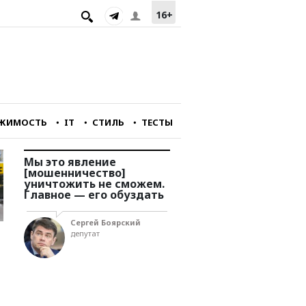
16+
ЖИМОСТЬ
IT
СТИЛЬ
ТЕСТЫ
Мы это явление
Мы перестали снимат
[мошенничество]
фильмы, интересные
уничтожить не сможем.
зарубежному зрителю
у
Главное — его обуздать
Александр Голубчи
Сергей Боярский
главный редактор
депутат
портала «Зумфильм»