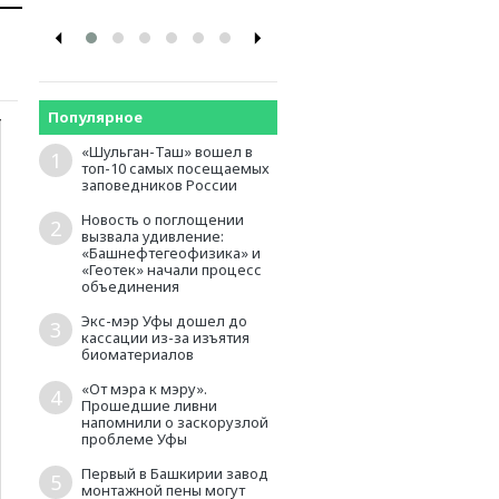
Популярное
«Шульган-Таш» вошел в
1
топ-10 самых посещаемых
заповедников России
Новость о поглощении
2
вызвала удивление:
«Башнефтегеофизика» и
«Геотек» начали процесс
объединения
Экс-мэр Уфы дошел до
3
кассации из-за изъятия
биоматериалов
«От мэра к мэру».
4
Прошедшие ливни
напомнили о заскорузлой
проблеме Уфы
Первый в Башкирии завод
5
монтажной пены могут