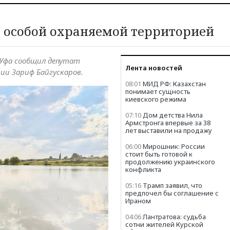
т особой охраняемой территорией
M Уфа сообщил депутат
Лента новостей
ии Зариф Байгускаров.
08:01
МИД РФ: Казахстан
понимает сущность
киевского режима
07:10
Дом детства Нила
Армстронга впервые за 38
лет выставили на продажу
06:00
Мирошник: России
стоит быть готовой к
продолжению украинского
конфликта
05:16
Трамп заявил, что
предпочел бы соглашение с
Ираном
04:06
Лантратова: судьба
сотни жителей Курской