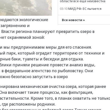
области все еще неизвестна
03:10
МИД РФ: ЕС пытается
сохранить
мобилизационный ресурс
блюдаются экологические
для Украины
Все новости »
 загрязнению и
02:05
Девочка с «маской
 Власти региона планируют превратить озеро в
Бэтмена» показала лицо
после последней операции
нет охраняемой зоной:
01:35
Российского историка
Артема Кирпиченка
, и мы предпринимаем меры для его спасения.
арестовали в Израиле
ый парк, который оградит территорию от техники и
01:23
«Спартак» разгромил
рные баки, туалеты и беседки для отдыха.
«Оренбург» в Кубке России
блики приняли решение провести анализ воды,
01:00
Пост Дмитриева в X о
 в федеральное агентство по рыболовству. Они
миграционном кризисе в
Сеуте набрал миллион
ожно безопасно запустить в озеро
просмотров
нирована механическая очистка озера, которая ранее
00:49
Минпромторг:
банкротство «Кванта» не
 Она включает такие процессы, как фильтрация,
означает прекращения
астительности. Кроме того, в планах охватить не тольк
производства телевизоров в
РФ
, где расположены родники.
 без своевременных действий озеро Талкас может
00:35
Семь грузовых вагонов