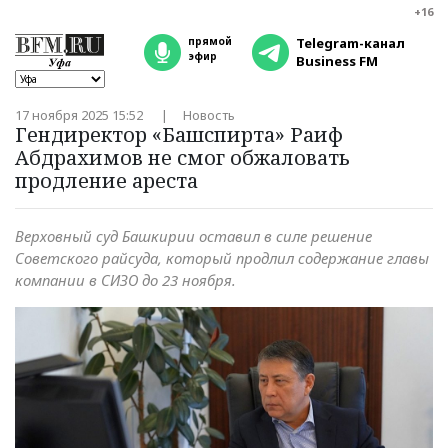
+16
прямой
Telegram-канал
эфир
Business FM
17 ноября 2025 15:52
Новость
Гендиректор «Башспирта» Раиф
Абдрахимов не смог обжаловать
продление ареста
Верховный суд Башкирии оставил в силе решение
Советского райсуда, который продлил содержание главы
компании в СИЗО до 23 ноября.