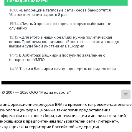
Последние новости
16:00
«Белорецкие тепловые сети» cнова банкротятся.
Убыток компании вырос в 8 раз
15:34
«Личный прокат»: история, которую выбирают не
случайно
15:15
«Для этого в наших реалиях нужна политическая
воля». Проблема вкладчиков «Золотого запаса» дошла до
высшей судебной инстанции Башкирии
14:45
В Арбитраж Башкирии поступило заявление о
банкротстве УМПО
14:28
Такси в Башкирии начнут проверять по видеосвязи
© 2007 — 2026 ООО "Медиа новости"
а информационном ресурсе BFM.ru применяются рекомендательные
ехнологии (информационные технологии предоставления
нформации на основе сбора, систематизации и анализа сведений,
тносящихся к предпочтениям пользователей сети «Интернет»,
аходящихся на территории Российской Федерации)