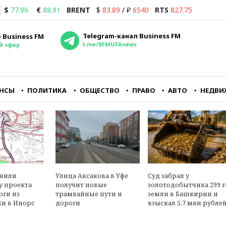
$
77.96
€
88.91
BRENT
$
83.89
/
₽
6540
RTS
827.75
Telegram-канал Business FM
 Business FM
t.me/BFMUFAnews
й эфир
НСЫ
ПОЛИТИКА
ОБЩЕСТВО
ПРАВО
АВТО
НЕДВИ
ть
Я думаю, что в
Республиканцам кра
е
ближайшие дни
важно заткнуть горл
лю
практически все страны
главному
СНГ перестанут
оппозиционному руп
принимать рубли из
— CNN
чиков
России либо будут их
принимать с какой-
м»
Александр Трещев
нибудь конской
енили
Улица Аксакова в Уфе
Суд забрал у
юрист, эксперт в обл
комиссией
у проекта
получит новые
золотодобытчика 299 г
международного пра
оги из
трамвайные пути и
земли в Башкирии и
и в Инорс
дороги
взыскал 5,7 млн рубле
Георгий Бовт
политолог