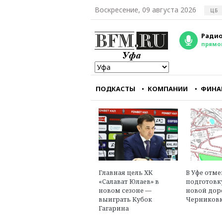
Воскресение, 09 августа 2026
ЦБ
Радио
прямо
ПОДКАСТЫ
КОМПАНИИ
ФИНА
Мы перестали снима
фильмы, интересны
зарубежному зрите
Александр Голуб
главный редактор
портала «Зумфиль
Главная цель ХК
В Уфе отм
«Салават Юлаев» в
подготовк
новом сезоне —
новой дор
выиграть Кубок
Черниковк
Гагарина