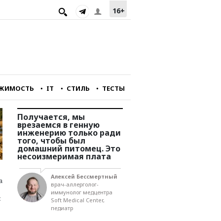
16+
ЖИМОСТЬ
IT
СТИЛЬ
ТЕСТЫ
йне
Получается, мы
Мы подходим к очень
о
врезаемся в генную
сложной черте разви
инженерию только ради
страны. Нам не хвата
ору
того, чтобы был
технологий, рабочая
домашний питомец. Это
сила совсем не
несоизмеримая плата
удовлетворяет
потребностям
предпринимателей. И
асти
Алексей Бессмертный
инвестиций нет
а
ва
врач-аллерголог-
иммунолог медцентра
й
Soft Medical Center,
Игорь Юргенс
педиатр
член правления
Российского союза