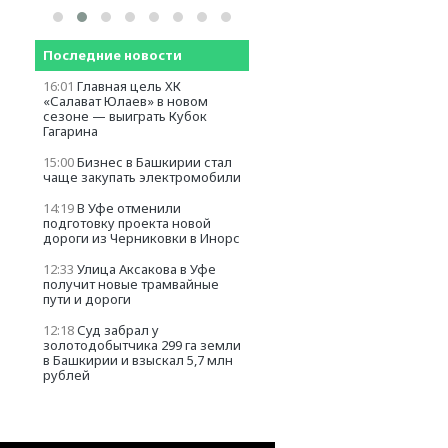
Последние новости
16:01
Главная цель ХК
«Салават Юлаев» в новом
сезоне — выиграть Кубок
Гагарина
15:00
Бизнес в Башкирии стал
чаще закупать электромобили
14:19
В Уфе отменили
подготовку проекта новой
дороги из Черниковки в Инорс
12:33
Улица Аксакова в Уфе
получит новые трамвайные
пути и дороги
12:18
Суд забрал у
золотодобытчика 299 га земли
в Башкирии и взыскал 5,7 млн
рублей