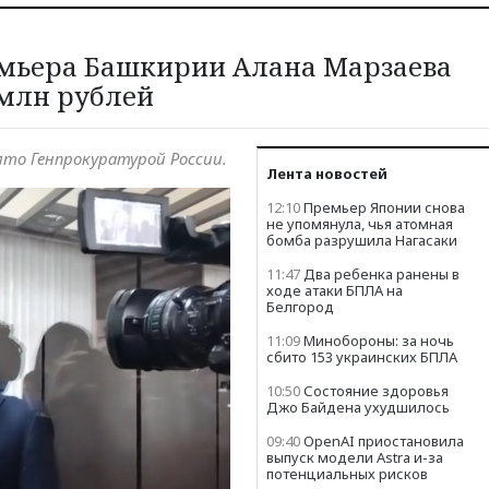
емьера Башкирии Алана Марзаева
 млн рублей
то Генпрокуратурой России.
Лента новостей
12:10
Премьер Японии снова
не упомянула, чья атомная
бомба разрушила Нагасаки
11:47
Два ребенка ранены в
ходе атаки БПЛА на
Белгород
11:09
Минобороны: за ночь
сбито 153 украинских БПЛА
10:50
Состояние здоровья
Джо Байдена ухудшилось
09:40
OpenAI приостановила
выпуск модели Astra и-за
потенциальных рисков