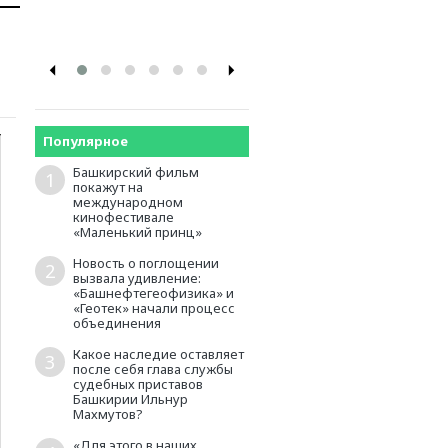
промышленников и
предпринимателей
Популярное
Башкирский фильм
1
покажут на
международном
кинофестивале
«Маленький принц»
Новость о поглощении
2
вызвала удивление:
«Башнефтегеофизика» и
«Геотек» начали процесс
объединения
Какое наследие оставляет
3
после себя глава службы
судебных приставов
Башкирии Ильнур
Махмутов?
«Для этого в наших