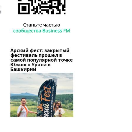
и
й
Арский фест: закрытый
В Башкирии тысячи
о
фестиваль прошел в
вкладчиков «Золотог
самой популярной точке
запаса» добиваются
вов
Южного Урала в
снятия ареста с актив
Башкирии