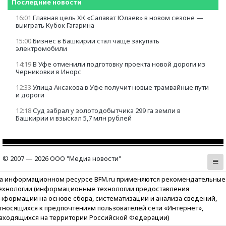
Последние новости
16:01
Главная цель ХК «Салават Юлаев» в новом сезоне —
выиграть Кубок Гагарина
15:00
Бизнес в Башкирии стал чаще закупать
электромобили
14:19
В Уфе отменили подготовку проекта новой дороги из
Черниковки в Инорс
12:33
Улица Аксакова в Уфе получит новые трамвайные пути
и дороги
12:18
Суд забрал у золотодобытчика 299 га земли в
Башкирии и взыскал 5,7 млн рублей
© 2007 — 2026 ООО "Медиа новости"
а информационном ресурсе BFM.ru применяются рекомендательные
ехнологии (информационные технологии предоставления
нформации на основе сбора, систематизации и анализа сведений,
тносящихся к предпочтениям пользователей сети «Интернет»,
аходящихся на территории Российской Федерации)