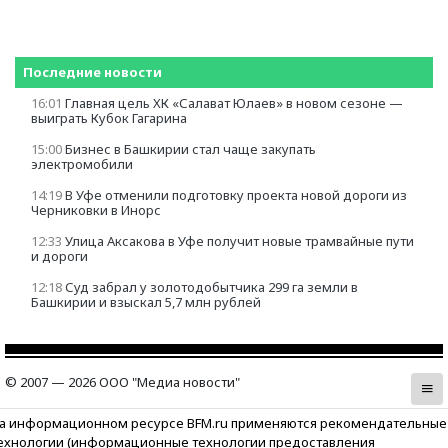
Последние новости
16:01
Главная цель ХК «Салават Юлаев» в новом сезоне —
выиграть Кубок Гагарина
15:00
Бизнес в Башкирии стал чаще закупать
электромобили
14:19
В Уфе отменили подготовку проекта новой дороги из
Черниковки в Инорс
12:33
Улица Аксакова в Уфе получит новые трамвайные пути
и дороги
12:18
Суд забрал у золотодобытчика 299 га земли в
Башкирии и взыскал 5,7 млн рублей
© 2007 — 2026 ООО "Медиа новости"
а информационном ресурсе BFM.ru применяются рекомендательные
ехнологии (информационные технологии предоставления