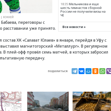
18:35
Мельникова и еще
шесть гимнастов сборной
России не получили визы на
ЧЕ
 | ХОККЕЙ
 Бабаева, переговоры с
18:16
Движение по
Крымскому мосту
Все новости »
 о расставании уже принято.
перекрывали второй раз за
день
состав ХК «Салават Юлаев» в январе, перейдя в Уфу с
18:00
Создатели пирамиды
АФК «Наследие» получили
е выставил магнитогорский «Металлург». В регулярном
от шести до 12 лет колонии
. В плей-офф провёл семь матчей, в которых забросил
17:45
Верховный суд 10
ультативную передачу.
августа рассмотрит иск о
снятии «Яблока» с выборов
поделиться
17:35
Четыре человека
пострадали при пожаре на
складе с красками в Брянске
17:15
«Аэрофлот» с 1 октября
возобновит ежедневные
рейсы в Абу-Даби
16:52
Турция, Саудовская
Аравия и Пакистан
объединились в военный