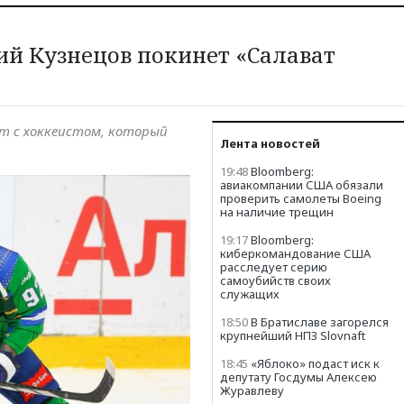
й Кузнецов покинет «Салават
кт с хоккеистом, который
Лента новостей
19:48
Bloomberg:
авиакомпании США обязали
проверить самолеты Boeing
на наличие трещин
19:17
Bloomberg:
киберкомандование США
расследует серию
самоубийств своих
служащих
18:50
В Братиславе загорелся
крупнейший НПЗ Slovnaft
18:45
«Яблоко» подаст иск к
депутату Госдумы Алексею
Журавлеву