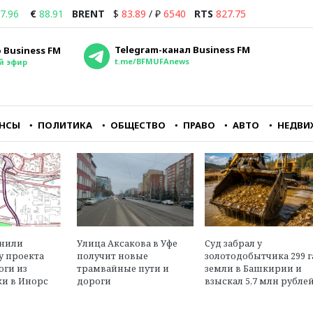
7.96
€
88.91
BRENT
$
83.89
/
₽
6540
RTS
827.75
Telegram-канал Business FM
 Business FM
t.me/BFMUFAnews
й эфир
НСЫ
ПОЛИТИКА
ОБЩЕСТВО
ПРАВО
АВТО
НЕДВИ
ть
Я думаю, что в
Республиканцам кра
е
ближайшие дни
важно заткнуть горл
лю
практически все страны
главному
СНГ перестанут
оппозиционному руп
принимать рубли из
— CNN
чиков
России либо будут их
принимать с какой-
м»
Александр Трещев
нибудь конской
енили
Улица Аксакова в Уфе
Суд забрал у
юрист, эксперт в обл
комиссией
у проекта
получит новые
золотодобытчика 299 г
международного пра
оги из
трамвайные пути и
земли в Башкирии и
и в Инорс
дороги
взыскал 5,7 млн рубле
Георгий Бовт
политолог