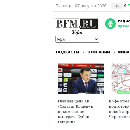
Пятница, 07 августа 2026
$
7
ЦБ
Радио
прямо
ПОДКАСТЫ
КОМПАНИИ
ФИНА
Мы перестали снима
фильмы, интересны
зарубежному зрите
Александр Голуб
главный редактор
портала «Зумфиль
Главная цель ХК
В Уфе отм
«Салават Юлаев» в
подготовк
новом сезоне —
новой дор
выиграть Кубок
Черниковк
Гагарина