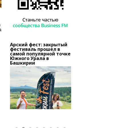
и
й
Арский фест: закрытый
В Башкирии тысячи
о
фестиваль прошел в
вкладчиков «Золотог
самой популярной точке
запаса» добиваются
вов
Южного Урала в
снятия ареста с актив
Башкирии