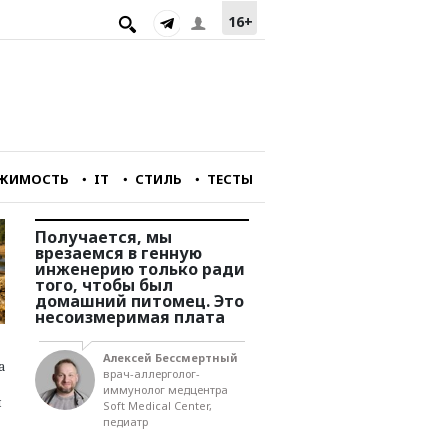
16+
ЖИМОСТЬ
IT
СТИЛЬ
ТЕСТЫ
йне
Получается, мы
Мы подходим к очень
о
врезаемся в генную
сложной черте разви
инженерию только ради
страны. Нам не хвата
ору
того, чтобы был
технологий, рабочая
домашний питомец. Это
сила совсем не
несоизмеримая плата
удовлетворяет
потребностям
предпринимателей. И
асти
Алексей Бессмертный
инвестиций нет
а
ва
врач-аллерголог-
иммунолог медцентра
й
Soft Medical Center,
Игорь Юргенс
педиатр
член правления
Российского союза