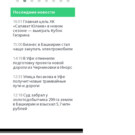
Последние новости
16:01
Главная цель ХК
«Салават Юлаев» в новом
сезоне — выиграть Кубок
Гагарина
15:00
Бизнес в Башкирии стал
чаще закупать электромобили
14:19
В Уфе отменили
подготовку проекта новой
дороги из Черниковки в Инорс
12:33
Улица Аксакова в Уфе
получит новые трамвайные
пути и дороги
12:18
Суд забрал у
золотодобытчика 299 га земли
в Башкирии и взыскал 5,7 млн
рублей