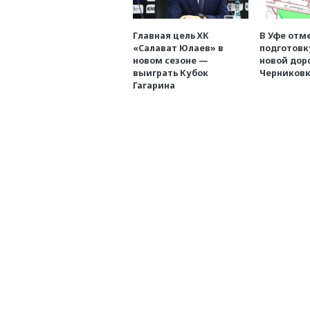
Главная цель ХК
В Уфе отм
«Салават Юлаев» в
подготовк
новом сезоне —
новой дор
выиграть Кубок
Черниковк
Гагарина