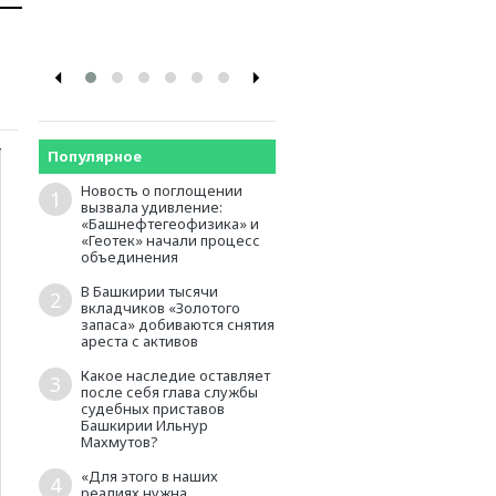
промышленников и
предпринимателей
Популярное
Новость о поглощении
1
вызвала удивление:
«Башнефтегеофизика» и
«Геотек» начали процесс
объединения
В Башкирии тысячи
2
вкладчиков «Золотого
запаса» добиваются снятия
ареста с активов
Какое наследие оставляет
3
после себя глава службы
судебных приставов
Башкирии Ильнур
Махмутов?
«Для этого в наших
4
реалиях нужна