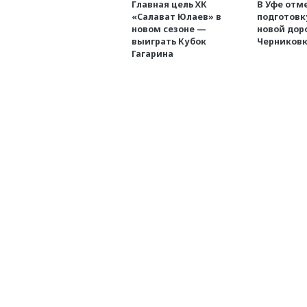
Главная цель ХК
В Уфе отм
«Салават Юлаев» в
подготовк
новом сезоне —
новой дор
выиграть Кубок
Черниковк
Гагарина