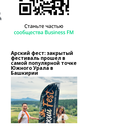
и
й
Арский фест: закрытый
В Башкирии тысячи
о
фестиваль прошел в
вкладчиков «Золотог
самой популярной точке
запаса» добиваются
вов
Южного Урала в
снятия ареста с актив
Башкирии