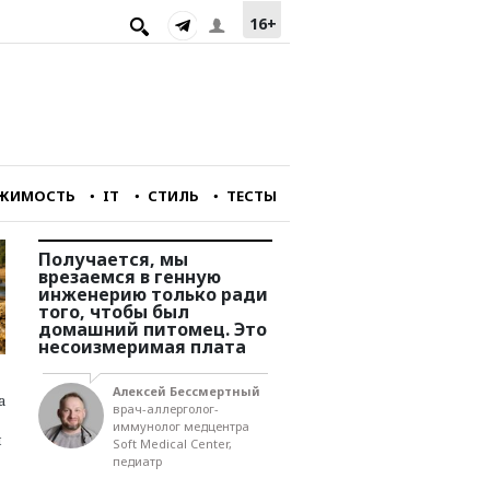
16+
ЖИМОСТЬ
IT
СТИЛЬ
ТЕСТЫ
йне
Получается, мы
Мы подходим к очень
о
врезаемся в генную
сложной черте разви
инженерию только ради
страны. Нам не хвата
ору
того, чтобы был
технологий, рабочая
домашний питомец. Это
сила совсем не
несоизмеримая плата
удовлетворяет
потребностям
предпринимателей. И
асти
Алексей Бессмертный
инвестиций нет
а
ва
врач-аллерголог-
иммунолог медцентра
й
Soft Medical Center,
Игорь Юргенс
педиатр
член правления
Российского союза