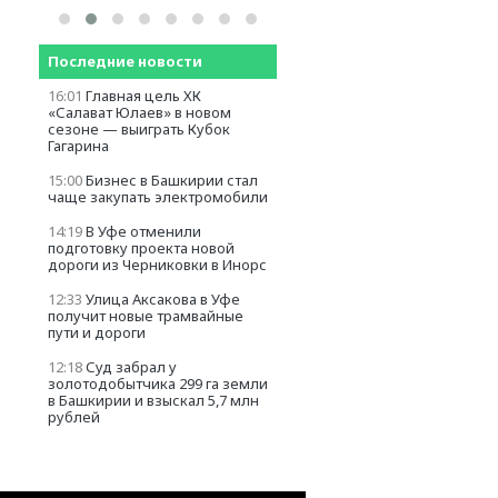
Последние новости
16:01
Главная цель ХК
«Салават Юлаев» в новом
сезоне — выиграть Кубок
Гагарина
15:00
Бизнес в Башкирии стал
чаще закупать электромобили
14:19
В Уфе отменили
подготовку проекта новой
дороги из Черниковки в Инорс
12:33
Улица Аксакова в Уфе
получит новые трамвайные
пути и дороги
12:18
Суд забрал у
золотодобытчика 299 га земли
в Башкирии и взыскал 5,7 млн
рублей