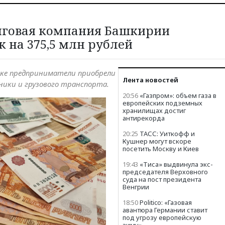
нговая компания Башкирии
к на 375,5 млн рублей
жке предприниматели приобрели
Лента новостей
ники и грузового транспорта.
20:56
«Газпром»: объем газа в
европейских подземных
хранилищах достиг
антирекорда
20:25
ТАСС: Уиткофф и
Кушнер могут вскоре
посетить Москву и Киев
19:43
«Тиса» выдвинула экс-
председателя Верховного
суда на пост президента
Венгрии
18:50
Politico: «Газовая
авантюра Германии ставит
под угрозу европейскую