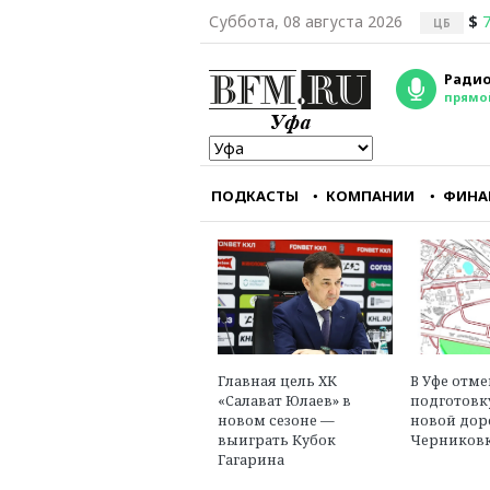
Суббота, 08 августа 2026
$
7
ЦБ
Радио
прямо
ПОДКАСТЫ
КОМПАНИИ
ФИНА
Мы перестали снима
фильмы, интересны
зарубежному зрите
Александр Голуб
главный редактор
портала «Зумфиль
Главная цель ХК
В Уфе отм
«Салават Юлаев» в
подготовк
новом сезоне —
новой дор
выиграть Кубок
Черниковк
Гагарина