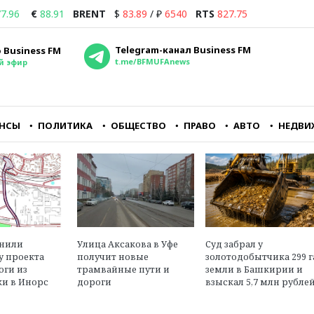
7.96
€
88.91
BRENT
$
83.89
/
₽
6540
RTS
827.75
Telegram-канал Business FM
 Business FM
t.me/BFMUFAnews
й эфир
НСЫ
ПОЛИТИКА
ОБЩЕСТВО
ПРАВО
АВТО
НЕДВИ
ть
Я думаю, что в
Республиканцам кра
е
ближайшие дни
важно заткнуть горл
лю
практически все страны
главному
СНГ перестанут
оппозиционному руп
принимать рубли из
— CNN
чиков
России либо будут их
принимать с какой-
м»
Александр Трещев
нибудь конской
енили
Улица Аксакова в Уфе
Суд забрал у
юрист, эксперт в обл
комиссией
у проекта
получит новые
золотодобытчика 299 г
международного пра
оги из
трамвайные пути и
земли в Башкирии и
и в Инорс
дороги
взыскал 5,7 млн рубле
Георгий Бовт
политолог