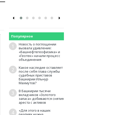
промышленников и
предпринимателей
Популярное
Новость о поглощении
1
вызвала удивление:
«Башнефтегеофизика» и
«Геотек» начали процесс
объединения
Какое наследие оставляет
2
после себя глава службы
судебных приставов
Башкирии Ильнур
Махмутов?
В Башкирии тысячи
3
вкладчиков «Золотого
запаса» добиваются снятия
ареста с активов
«Для этого в наших
4
реалиях нужна