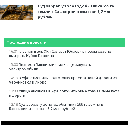
Суд забрал у золотодобытчика 299 га
земли в Башкирии и взыскал 5,7 млн
рублей
Последние новости
16:01
Главная цель ХК «Салават Юлаев» в новом сезоне —
выиграть Кубок Гагарина
15:00
Бизнес в Башкирии стал чаще закупать
электромобили
14:19
В Уфе отменили подготовку проекта новой дороги из
Черниковки в Инорс
12:33
Улица Аксакова в Уфе получит новые трамвайные пути
и дороги
12:18
Суд забрал у золотодобытчика 299 га земли в
Башкирии и взыскал 5,7 млн рублей