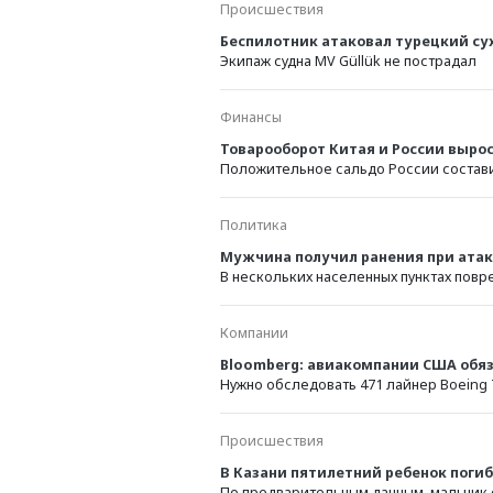
Происшествия
портала «Зумфиль
Беспилотник атаковал турецкий су
Экипаж судна MV Güllük не пострадал
Финансы
Товарооборот Китая и России вырос 
Положительное сальдо России состави
Политика
Мужчина получил ранения при атак
В нескольких населенных пунктах повр
Компании
Bloomberg: авиакомпании США обяз
Нужно обследовать 471 лайнер Boeing 
Происшествия
В Казани пятилетний ребенок погиб
По предварительным данным, мальчик 