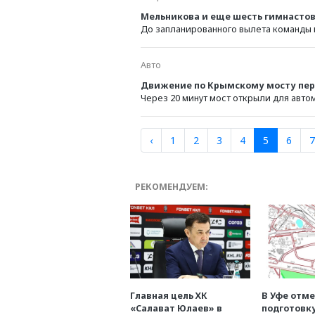
Мельникова и еще шесть гимнастов 
До запланированного вылета команды в
Авто
Движение по Крымскому мосту пере
Через 20 минут мост открыли для авт
‹
1
2
3
4
5
6
7
РЕКОМЕНДУЕМ:
Главная цель ХК
В Уфе отм
«Салават Юлаев» в
подготовк