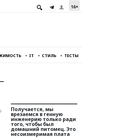
16+
ЖИМОСТЬ
IT
СТИЛЬ
ТЕСТЫ
йне
Получается, мы
Мы подходим к очень
9
о
врезаемся в генную
сложной черте разви
инженерию только ради
страны. Нам не хвата
ору
того, чтобы был
технологий, рабочая
домашний питомец. Это
сила совсем не
несоизмеримая плата
удовлетворяет