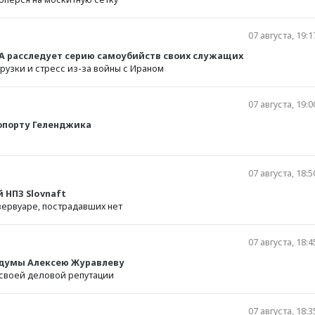
07 августа, 19:1
А расследует серию самоубийств своих служащих
рузки и стресс из-за войны с Ираном
07 августа, 19:0
ропорту Геленджика
07 августа, 18:5
 НПЗ Slovnaft
зервуаре, пострадавших нет
В Башкирии тысячи
вкладчиков «Золотог
07 августа, 18:4
запаса» добиваются
снятия ареста с акти
осдумы Алексею Журавлеву
своей деловой репутации
07 августа, 18:3