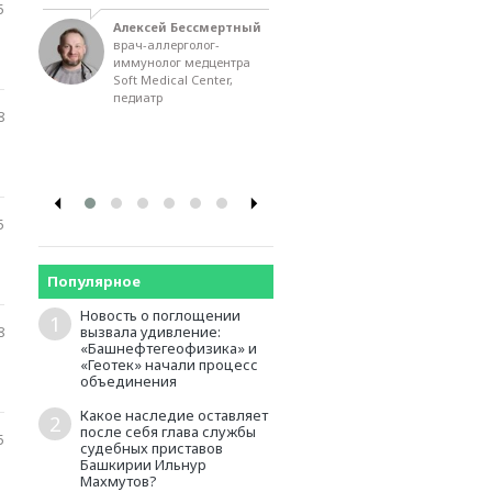
потребностям
5
предпринимателей. И
асти
Алексей Бессмертный
инвестиций нет
ва
врач-аллерголог-
иммунолог медцентра
Soft Medical Center,
Игорь Юргенс
педиатр
член правления
Российского союза
8
промышленников и
предпринимателей
5
Популярное
Новость о поглощении
1
вызвала удивление:
8
«Башнефтегеофизика» и
«Геотек» начали процесс
объединения
Какое наследие оставляет
2
после себя глава службы
5
судебных приставов
Башкирии Ильнур
Махмутов?