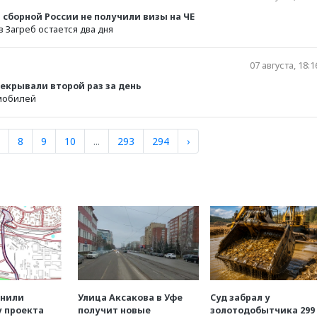
сборной России не получили визы на ЧЕ
 Загреб остается два дня
07 августа, 18:1
крывали второй раз за день
омобилей
8
9
10
...
293
294
›
енили
Улица Аксакова в Уфе
Суд забрал у
у проекта
получит новые
золотодобытчика 299