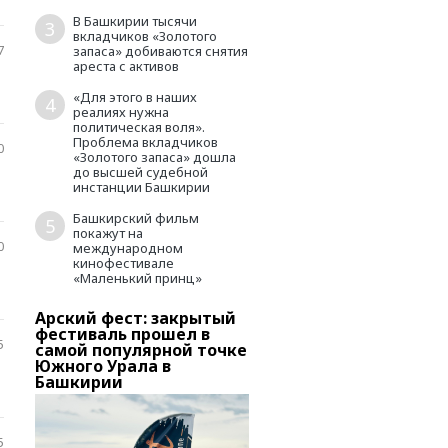
В Башкирии тысячи
3
вкладчиков «Золотого
7
запаса» добиваются снятия
ареста с активов
«Для этого в наших
4
реалиях нужна
политическая воля».
Проблема вкладчиков
0
«Золотого запаса» дошла
до высшей судебной
инстанции Башкирии
Башкирский фильм
5
покажут на
0
международном
кинофестивале
«Маленький принц»
Арский фест: закрытый
В Башкирии тысячи
о
фестиваль прошел в
вкладчиков «Золотог
5
самой популярной точке
запаса» добиваются
вов
Южного Урала в
снятия ареста с актив
Башкирии
5