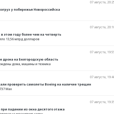
принимать с какой-
07 августа, 20:2
м»
Александр Трещев
нибудь конской
юрист, эксперт в обл
комиссией
хогруз у побережья Новороссийска
международного пра
Георгий Бовт
политолог
07 августа, 20:1
в этом году более чем на четверть
ло 13,56 млрд долларов
07 августа, 19:5
е дрона на Белгородскую область
еждены дома, машины и техника
07 августа, 19:4
али проверить самолеты Boeing на наличие трещин
737 Max
07 августа, 19:3
 при падении из окна десятого этажа
оперся на москитную сетку