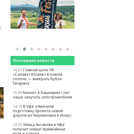
6
Последние новости
16:01
Главная цель ХК
«Салават Юлаев» в новом
сезоне — выиграть Кубок
Гагарина
15:00
Бизнес в Башкирии стал
чаще закупать электромобили
14:19
В Уфе отменили
подготовку проекта новой
дороги из Черниковки в Инорс
12:33
Улица Аксакова в Уфе
получит новые трамвайные
пути и дороги