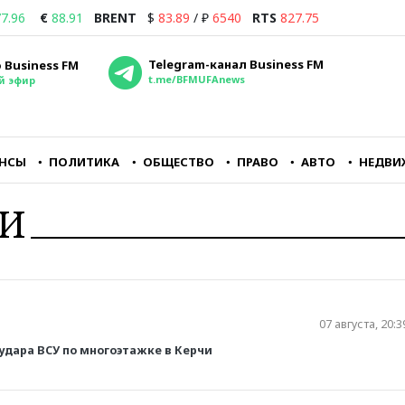
7.96
€
88.91
BRENT
$
83.89
/
₽
6540
RTS
827.75
Telegram-канал Business FM
 Business FM
t.me/BFMUFAnews
й эфир
НСЫ
ПОЛИТИКА
ОБЩЕСТВО
ПРАВО
АВТО
НЕДВИ
ТИ
ть
Я думаю, что в
Республиканцам кра
07 августа, 20:3
е
ближайшие дни
важно заткнуть горл
лю
практически все страны
главному
 удара ВСУ по многоэтажке в Керчи
СНГ перестанут
оппозиционному руп
принимать рубли из
— CNN
чиков
России либо будут их