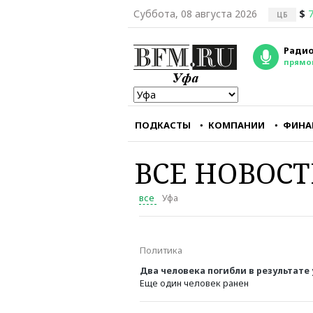
Суббота, 08 августа 2026
$
7
ЦБ
Радио
прямо
ПОДКАСТЫ
КОМПАНИИ
ФИНА
ВСЕ НОВОС
все
Уфа
Мы перестали снима
Политика
фильмы, интересны
зарубежному зрите
Два человека погибли в результате
Еще один человек ранен
Александр Голуб
главный редактор