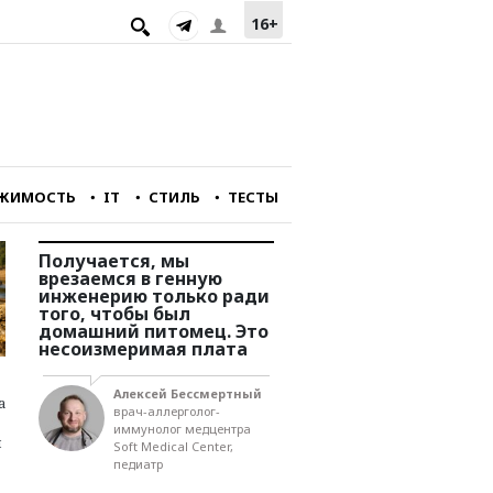
16+
ЖИМОСТЬ
IT
СТИЛЬ
ТЕСТЫ
йне
Получается, мы
Мы подходим к очень
о
врезаемся в генную
сложной черте разви
инженерию только ради
страны. Нам не хвата
ору
того, чтобы был
технологий, рабочая
домашний питомец. Это
сила совсем не
несоизмеримая плата
удовлетворяет
потребностям
предпринимателей. И
асти
Алексей Бессмертный
инвестиций нет
а
ва
врач-аллерголог-
иммунолог медцентра
й
Soft Medical Center,
Игорь Юргенс
педиатр
член правления
Российского союза