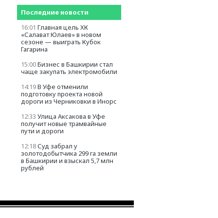
Последние новости
16:01
Главная цель ХК
«Салават Юлаев» в новом
сезоне — выиграть Кубок
Гагарина
15:00
Бизнес в Башкирии стал
чаще закупать электромобили
14:19
В Уфе отменили
подготовку проекта новой
дороги из Черниковки в Инорс
12:33
Улица Аксакова в Уфе
получит новые трамвайные
пути и дороги
12:18
Суд забрал у
золотодобытчика 299 га земли
в Башкирии и взыскал 5,7 млн
рублей