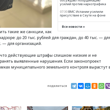
обсуждают координацию
усилий против наркотрафика
07:30
ВМС Испании усилили
присутствие в Сеуте на фоне
миграционного кризиса
05:30
В Минстрое сравнили
Все новости »
качество жилья в Нью-Йорке
ть такие же санкции, как
и России
зоре: до 20 тыс. рублей для граждан, до 40 тыс. — дл
04:30
Трамп попросил
. — для организаций.
отпустить его с круглого
стола в Госдепе, чтобы
«вести войну»
 что действующие штрафы слишком низкие и не
03:35
Мигрант погиб при
анять выявленные нарушения. Если законопроект
попытке попасть из Марокко
амках муниципального земельного контроля вырастут 
в Сеуту на параплане
02:30
FT: ЕС не готов принять
в блок Украину из-за уровня
коррупции
поделиться
01:35
Лукашенко объяснил
экономическую выгоду
безвизового режима с ЕС
00:59
На башню ресторана
«Армения» в Москве вернут