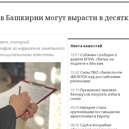
в Башкирии могут вырасти в десят
роект, который
Лента новостей
афов за нарушения земельного
муниципальными властями.
10:57
Собянин сообщил о
девяти БПЛА, сбитых на
подлете к Москве
10:42
Силы ПВО сбили почти
400 БПЛА над российскими
регионами
10:16
Лукашенко призвал
белорусов покупать избы в
селах
09:30
Нигерия стала
крупнейшим поставщиком
авиатоплива в Европу
08:30
США и Колумбия