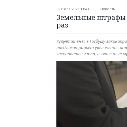
03 июля 2026 11:43
Новость
Земельные штрафы 
раз
Курултай внес в Госдуму законоп
предусматривает увеличение штр
законодательства, выявленные 