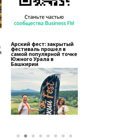
Арский фест: закрытый
В Башкирии тысячи
и
о
фестиваль прошел в
вкладчиков «Золотог
й
самой популярной точке
запаса» добиваются
вов
Южного Урала в
снятия ареста с актив
Башкирии