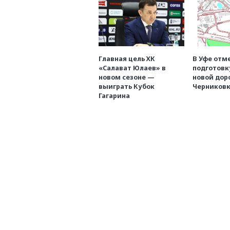
Главная цель ХК
В Уфе отм
«Салават Юлаев» в
подготовк
новом сезоне —
новой дор
выиграть Кубок
Черниковк
Гагарина