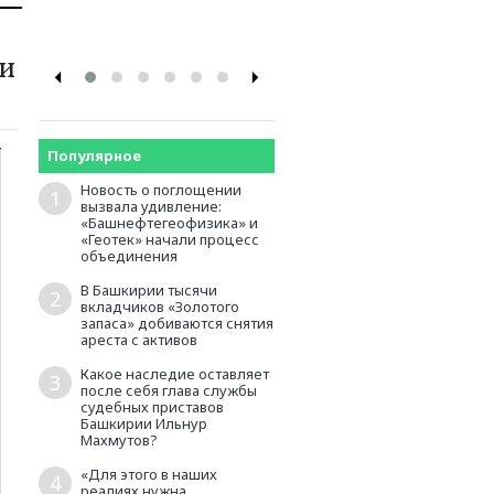
промышленников и
предпринимателей
ки
Популярное
Новость о поглощении
1
вызвала удивление:
«Башнефтегеофизика» и
«Геотек» начали процесс
объединения
В Башкирии тысячи
2
вкладчиков «Золотого
запаса» добиваются снятия
ареста с активов
Какое наследие оставляет
3
после себя глава службы
судебных приставов
Башкирии Ильнур
Махмутов?
«Для этого в наших
4
реалиях нужна