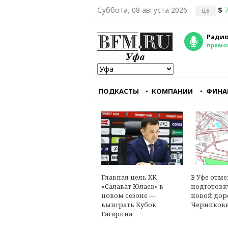
Суббота, 08 августа 2026
$
7
ЦБ
Радио
прямо
ПОДКАСТЫ
КОМПАНИИ
ФИНА
Мы перестали снима
фильмы, интересны
зарубежному зрите
Александр Голуб
главный редактор
портала «Зумфиль
Главная цель ХК
В Уфе отм
«Салават Юлаев» в
подготовк
новом сезоне —
новой дор
выиграть Кубок
Черниковк
Гагарина