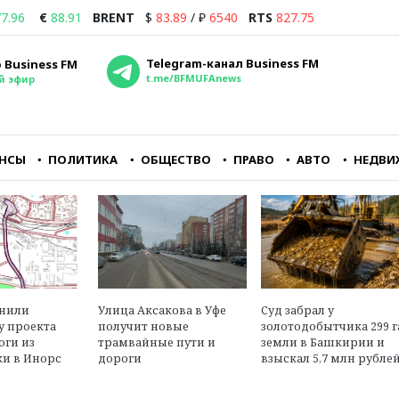
7.96
€
88.91
BRENT
$
83.89
/
₽
6540
RTS
827.75
Telegram-канал Business FM
 Business FM
t.me/BFMUFAnews
й эфир
НСЫ
ПОЛИТИКА
ОБЩЕСТВО
ПРАВО
АВТО
НЕДВИ
ть
Я думаю, что в
Республиканцам кра
е
ближайшие дни
важно заткнуть горл
лю
практически все страны
главному
СНГ перестанут
оппозиционному руп
принимать рубли из
— CNN
чиков
России либо будут их
принимать с какой-
м»
Александр Трещев
нибудь конской
енили
Улица Аксакова в Уфе
Суд забрал у
юрист, эксперт в обл
комиссией
у проекта
получит новые
золотодобытчика 299 г
международного пра
оги из
трамвайные пути и
земли в Башкирии и
и в Инорс
дороги
взыскал 5,7 млн рубле
Георгий Бовт
политолог