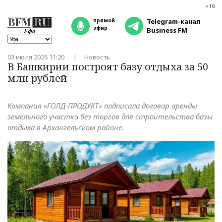
+16
прямой
Telegram-канал
эфир
Business FM
03 июля 2026 11:20
Новость
В Башкирии построят базу отдыха за 50
млн рублей
Компания «ГОЛД-ПРОДУКТ» подписала договор аренды
земельного участка без торгов для строительства базы
отдыха в Архангельском районе.