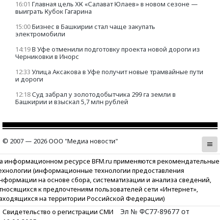
16:01
Главная цель ХК «Салават Юлаев» в новом сезоне —
выиграть Кубок Гагарина
15:00
Бизнес в Башкирии стал чаще закупать
электромобили
14:19
В Уфе отменили подготовку проекта новой дороги из
Черниковки в Инорс
12:33
Улица Аксакова в Уфе получит новые трамвайные пути
и дороги
12:18
Суд забрал у золотодобытчика 299 га земли в
Башкирии и взыскал 5,7 млн рублей
© 2007 — 2026 ООО "Медиа новости"
а информационном ресурсе BFM.ru применяются рекомендательные
ехнологии (информационные технологии предоставления
нформации на основе сбора, систематизации и анализа сведений,
тносящихся к предпочтениям пользователей сети «Интернет»,
аходящихся на территории Российской Федерации)
Эл № ФС77-89677 от
Свидетельство о регистрации СМИ