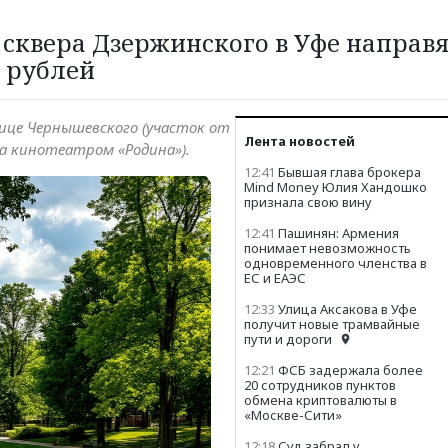
 сквера Дзержинского в Уфе направ
 рублей
ице Чернышевского (участок от
Лента новостей
за кинотеатром «Родина»).
12:41
Бывшая глава брокера
Mind Money Юлия Хандошко
признала свою вину
12:41
Пашинян: Армения
понимает невозможность
одновременного членства в
ЕС и ЕАЭС
12:33
Улица Аксакова в Уфе
получит новые трамвайные
пути и дороги
12:21
ФСБ задержала более
20 сотрудников пунктов
обмена криптовалюты в
«Москве-Сити»
12:18
Суд забрал у