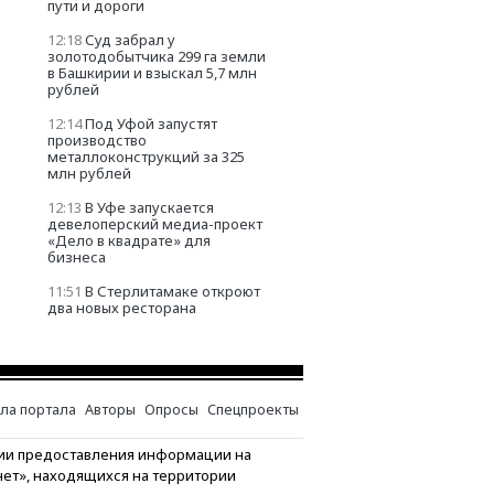
пути и дороги
12:18
Суд забрал у
золотодобытчика 299 га земли
в Башкирии и взыскал 5,7 млн
рублей
12:14
Под Уфой запустят
производство
металлоконструкций за 325
млн рублей
12:13
В Уфе запускается
девелоперский медиа-проект
«Дело в квадрате» для
бизнеса
11:51
В Стерлитамаке откроют
два новых ресторана
ла портала
Авторы
Опросы
Спецпроекты
ии предоставления информации на
нет», находящихся на территории