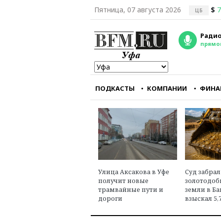
Пятница, 07 августа 2026
$
7
ЦБ
Радио
прямо
ПОДКАСТЫ
КОМПАНИИ
ФИНА
Республиканцам кра
важно заткнуть горл
главному
оппозиционному руп
— CNN
Александр Треще
Улица Аксакова в Уфе
Суд забрал
юрист, эксперт в об
получит новые
золотодобы
международного пр
трамвайные пути и
земли в Б
дороги
взыскал 5,