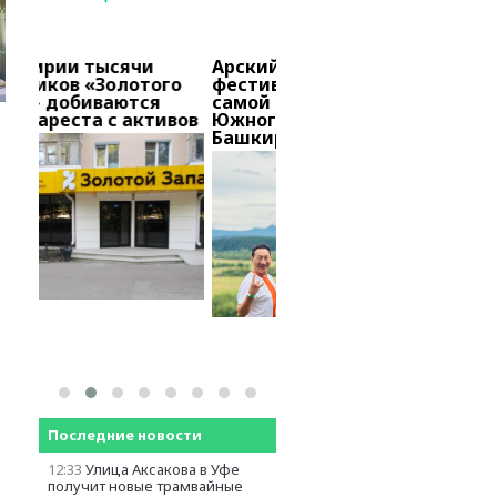
и
Арский фест: закрытый
В Башкирии тысяч
того
фестиваль прошел в
вкладчиков «Золот
ся
самой популярной точке
запаса» добиваютс
ктивов
Южного Урала в
снятия ареста с ак
Башкирии
Последние новости
12:33
Улица Аксакова в Уфе
получит новые трамвайные