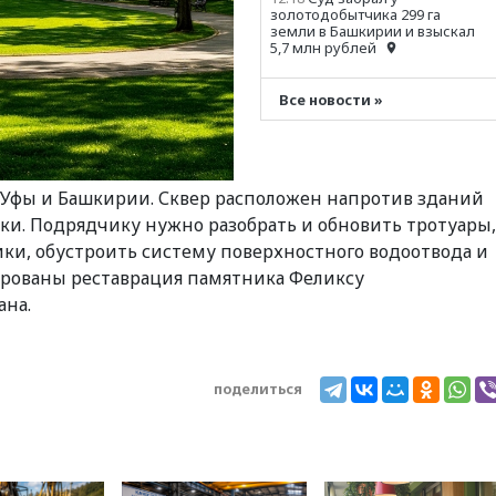
золотодобытчика 299 га
земли в Башкирии и взыскал
5,7 млн рублей
12:14
Под Уфой запустят
производство
Все новости »
металлоконструкций за 325
млн рублей
12:13
Минтранс предлагает
тратить средства дорожных
Уфы и Башкирии. Сквер расположен напротив зданий
фондов на защиту трасс от
БПЛА
ки. Подрядчику нужно разобрать и обновить тротуары,
ки, обустроить систему поверхностного водоотвода и
12:13
В Уфе запускается
девелоперский медиа-
ированы реставрация памятника Феликсу
проект «Дело в квадрате»
для бизнеса
ана.
11:56
Хакеры нашли
документы об ударах ВСУ по
нефтяным терминалам в
России
поделиться
11:51
В Стерлитамаке
откроют два новых
ресторана
11:49
WSJ: Трамп «сходит с