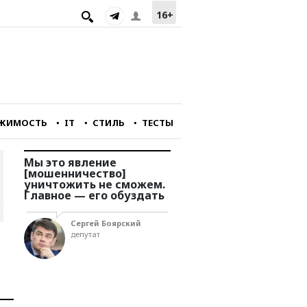
16+
ЖИМОСТЬ
IT
СТИЛЬ
ТЕСТЫ
Мы это явление
Мы перестали снимат
[мошенничество]
фильмы, интересные
уничтожить не сможем.
зарубежному зрителю
у
Главное — его обуздать
Александр Голубчи
Сергей Боярский
главный редактор
депутат
портала «Зумфильм»