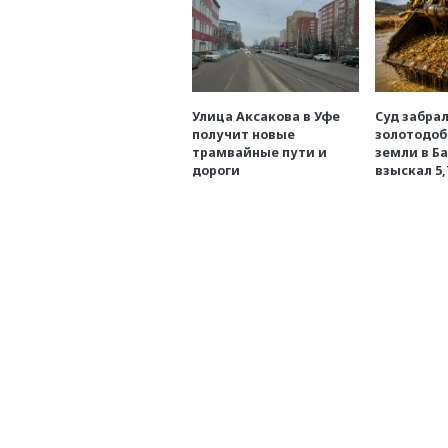
Улица Аксакова в Уфе
Суд забрал
получит новые
золотодоб
трамвайные пути и
земли в Б
дороги
взыскал 5,