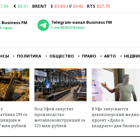
7.96
€
88.91
BRENT
$
83.89
/
₽
6540
RTS
827.75
Telegram-канал Business FM
 Business FM
t.me/BFMUFAnews
й эфир
НСЫ
ПОЛИТИКА
ОБЩЕСТВО
ПРАВО
АВТО
НЕДВИ
йне
Совершенно очевидно,
Если подумать, что
о
что для владельцев
завтра, может, и не
аэропорта Внуково
наступит, то, может
ору
Домодедово — это
быть, хотя бы машин
понятный и
купить или фен Dyson
перспективный бизнес
в
Максим Ульянов
 у
Под Уфой запустят
В Уфе запускается
ласти
Олег Пантелеев
независимый
тчика 299 га
производство
девелоперский медиа-
ава
исполнительный директор
финансовый эксперт,
ашкирии и
металлоконструкций за
проект «Дело в
агентства «Авиапорт»
инвестор
7 млн рублей
325 млн рублей
квадрате» для бизнеса