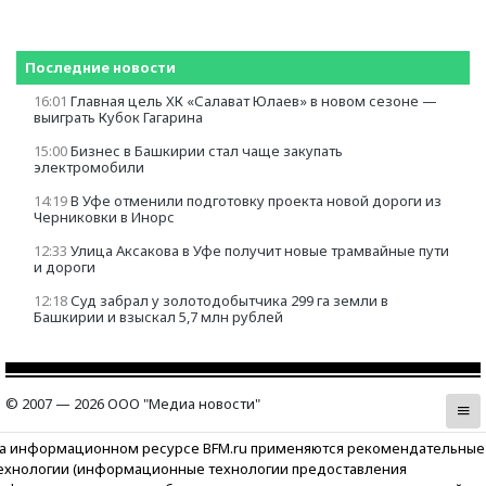
Последние новости
16:01
Главная цель ХК «Салават Юлаев» в новом сезоне —
выиграть Кубок Гагарина
15:00
Бизнес в Башкирии стал чаще закупать
электромобили
14:19
В Уфе отменили подготовку проекта новой дороги из
Черниковки в Инорс
12:33
Улица Аксакова в Уфе получит новые трамвайные пути
и дороги
12:18
Суд забрал у золотодобытчика 299 га земли в
Башкирии и взыскал 5,7 млн рублей
© 2007 — 2026 ООО "Медиа новости"
а информационном ресурсе BFM.ru применяются рекомендательные
ехнологии (информационные технологии предоставления