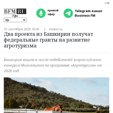
+16
прямой
Telegram-канал
эфир
Business FM
15 сентября 2025 16:41
Новость
Два проекта из Башкирии получат
федеральные гранты на развитие
агротуризма
Башкирия вошла в число победителей всероссийского
конкурса Минсельхоза по программе «Агротуризм» на
2026 год.