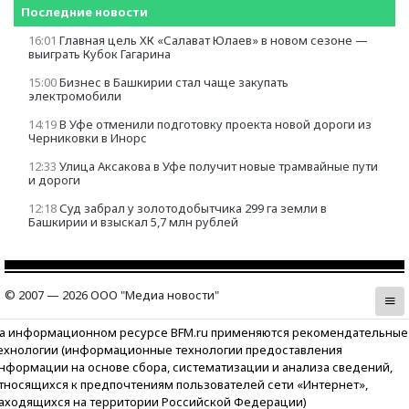
Последние новости
16:01
Главная цель ХК «Салават Юлаев» в новом сезоне —
выиграть Кубок Гагарина
15:00
Бизнес в Башкирии стал чаще закупать
электромобили
14:19
В Уфе отменили подготовку проекта новой дороги из
Черниковки в Инорс
12:33
Улица Аксакова в Уфе получит новые трамвайные пути
и дороги
12:18
Суд забрал у золотодобытчика 299 га земли в
Башкирии и взыскал 5,7 млн рублей
© 2007 — 2026 ООО "Медиа новости"
а информационном ресурсе BFM.ru применяются рекомендательные
ехнологии (информационные технологии предоставления
нформации на основе сбора, систематизации и анализа сведений,
тносящихся к предпочтениям пользователей сети «Интернет»,
аходящихся на территории Российской Федерации)