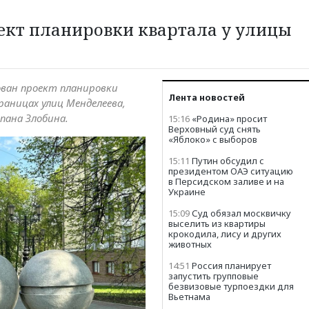
ект планировки квартала у улицы
ван проект планировки
Лента новостей
раницах улиц Менделеева,
пана Злобина.
15:16
«Родина» просит
Верховный суд снять
«Яблоко» с выборов
15:11
Путин обсудил с
президентом ОАЭ ситуацию
в Персидском заливе и на
Украине
15:09
Суд обязал москвичку
выселить из квартиры
крокодила, лису и других
животных
14:51
Россия планирует
запустить групповые
безвизовые турпоездки для
Вьетнама