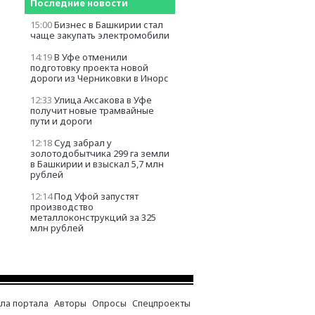
Последние новости
15:00
Бизнес в Башкирии стал
чаще закупать электромобили
14:19
В Уфе отменили
подготовку проекта новой
дороги из Черниковки в Инорс
12:33
Улица Аксакова в Уфе
получит новые трамвайные
пути и дороги
12:18
Суд забрал у
золотодобытчика 299 га земли
в Башкирии и взыскал 5,7 млн
рублей
12:14
Под Уфой запустят
производство
металлоконструкций за 325
млн рублей
ла портала
Авторы
Опросы
Спецпроекты