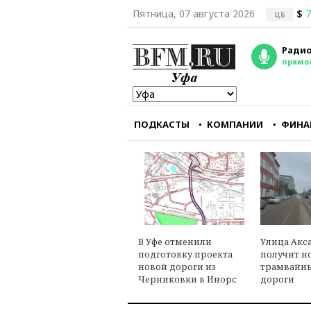
Пятница, 07 августа 2026
$
7
ЦБ
Радио
прямо
ПОДКАСТЫ
КОМПАНИИ
ФИНА
Республиканцам кра
важно заткнуть горл
главному
оппозиционному руп
— CNN
Александр Треще
В Уфе отменили
Улица Акса
юрист, эксперт в об
подготовку проекта
получит н
международного пр
новой дороги из
трамвайны
Черниковки в Инорс
дороги