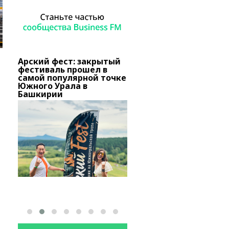
Арский фест: закрытый
В Башкирии тысячи
о
фестиваль прошел в
вкладчиков «Золотог
самой популярной точке
запаса» добиваются
вов
Южного Урала в
снятия ареста с актив
Башкирии