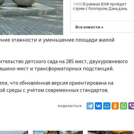
14:50
В рамках ВЭФ пройдет
стрим с блогером Даньдань
14:36
Экспорт растворимого
кофе из России достиг
рекордных показателей
Все новости »
14:30
Российские войска
ние этажности и уменьшение площади жилой
взяли под контроль село
Анискино в Харьковской
области
14:19
В Уфе отменили
тельство детского сада на 285 мест, двухуровневого
подготовку проекта новой
дороги из Черниковки в
машино-мест и трансформаторных подстанций.
Инорс
14:15
Минцифры РФ не
ли, что обновлённая версия ориентирована на
планирует вводить
ой среды с учётом современных стандартов.
ограничения на доступ
детей в соцсети
13:58
Резаи: Иран не
поделиться
допустит открытия второго
маршрута в Ормузском
проливе
13:48
Жители Москвы и
Подмосковья сообщили о