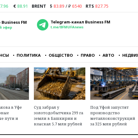
7.96
€
88.91
BRENT
$
83.89
/
₽
6540
RTS
827.75
Telegram-канал Business FM
 Business FM
t.me/BFMUFAnews
й эфир
НСЫ
ПОЛИТИКА
ОБЩЕСТВО
ПРАВО
АВТО
НЕДВИ
йне
Совершенно очевидно,
Если подумать, что
о
что для владельцев
завтра, может, и не
аэропорта Внуково
наступит, то, может
ору
Домодедово — это
быть, хотя бы машин
понятный и
купить или фен Dyson
перспективный бизнес
в
Максим Ульянов
кова в Уфе
Суд забрал у
Под Уфой запустят
ласти
Олег Пантелеев
независимый
овые
золотодобытчика 299 га
производство
ава
исполнительный директор
финансовый эксперт,
е пути и
земли в Башкирии и
металлоконструкций
агентства «Авиапорт»
инвестор
взыскал 5,7 млн рублей
за 325 млн рублей