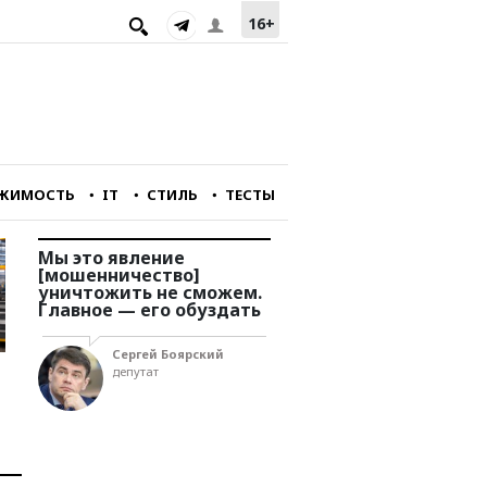
16+
ЖИМОСТЬ
IT
СТИЛЬ
ТЕСТЫ
Мы это явление
Мы перестали снимат
[мошенничество]
фильмы, интересные
уничтожить не сможем.
зарубежному зрителю
у
Главное — его обуздать
Александр Голубчи
Сергей Боярский
главный редактор
депутат
портала «Зумфильм»