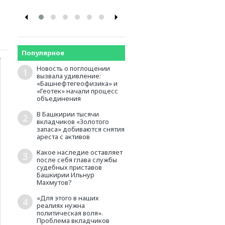
Популярное
Новость о поглощении
1
вызвала удивление:
«Башнефтегеофизика» и
«Геотек» начали процесс
объединения
В Башкирии тысячи
2
вкладчиков «Золотого
запаса» добиваются снятия
ареста с активов
Какое наследие оставляет
3
после себя глава службы
судебных приставов
Башкирии Ильнур
Махмутов?
«Для этого в наших
4
реалиях нужна
политическая воля».
Проблема вкладчиков