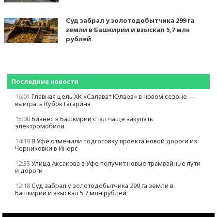
Суд забрал у золотодобытчика 299 га
земли в Башкирии и взыскал 5,7 млн
рублей
Последние новости
16:01
Главная цель ХК «Салават Юлаев» в новом сезоне —
выиграть Кубок Гагарина
15:00
Бизнес в Башкирии стал чаще закупать
электромобили
14:19
В Уфе отменили подготовку проекта новой дороги из
Черниковки в Инорс
12:33
Улица Аксакова в Уфе получит новые трамвайные пути
и дороги
12:18
Суд забрал у золотодобытчика 299 га земли в
Башкирии и взыскал 5,7 млн рублей