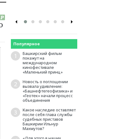
промышленников и
предпринимателей
о
Популярное
Башкирский фильм
1
покажут на
международном
кинофестивале
«Маленький принц»
Новость о поглощении
2
вызвала удивление:
«Башнефтегеофизика» и
«Геотек» начали процесс
объединения
Какое наследие оставляет
3
после себя глава службы
судебных приставов
Башкирии Ильнур
Махмутов?
«Для этого в наших