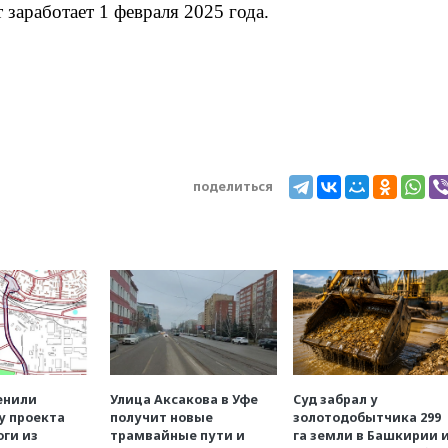
председателя Верховного
 заработает 1 февраля 2025 года.
суда на пост президента
Венгрии
08 августа, 18:50
Politico:
«Газовая авантюра Германии
ставит под угрозу
европейскую зиму»
08 августа, 18:16
Беспилотник
взорвался вблизи
газопровода в Болгарии
поделиться
08 августа, 17:25
При атаке
БПЛА в Белгородской
области погиб мирный
житель
08 августа, 16:54
В Аргентине
умер отец футболиста
Лионеля Месси
08 августа, 16:43
Турция
ограничила судоходство в
Черном море
08 августа, 16:20
енили
Улица Аксакова в Уфе
Суд забрал у
Генпрокурором США стал
у проекта
получит новые
золотодобытчика 299
Тодд Бланш
оги из
трамвайные пути и
га земли в Башкирии 