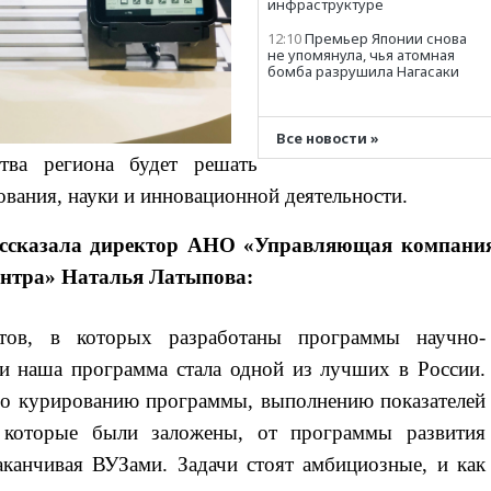
инфраструктуре
12:10
Премьер Японии снова
не упомянула, чья атомная
бомба разрушила Нагасаки
11:47
Два ребенка ранены в
ходе атаки БПЛА на
Белгород
Все новости »
ства региона будет решать
11:09
Минобороны: за ночь
сбито 153 украинских БПЛА
ования, науки и инновационной деятельности.
10:50
Состояние здоровья
Джо Байдена ухудшилось
ссказала директор АНО «Управляющая компани
09:40
OpenAI приостановила
ентра» Наталья Латыпова:
выпуск модели Astra и-за
потенциальных рисков
ов, в которых разработаны программы научно-
08:25
У берегов Италии
обнаружили затонувшее
 и наша программа стала одной из лучших в России.
судно древнеримских
времен
по курированию программы, выполнению показателей
07:10
«Одиссея» Нолана
, которые были заложены, от программы развития
собрала в мировом прокате
свыше $1 млрд
аканчивая ВУЗами. Задачи стоят амбициозные, и как
04:22
Собянин сообщил о