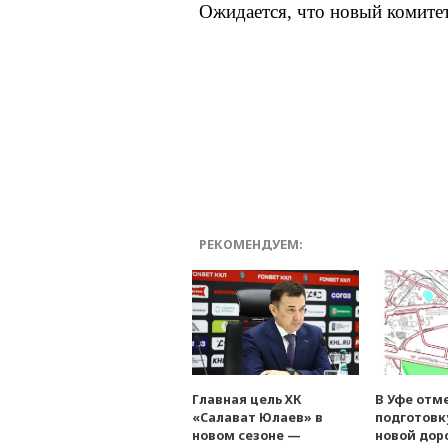
Ожидается, что новый комитет
РЕКОМЕНДУЕМ:
Главная цель ХК
В Уфе отм
«Салават Юлаев» в
подготовк
новом сезоне —
новой дор