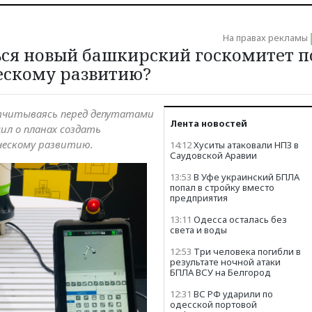
На правах рекламы
ься новый башкирский госкомитет п
ескому развитию?
отчитываясь перед депутатами
Лента новостей
ил о планах создать
ческому развитию.
14:12
Хуситы атаковали НПЗ в
Саудовской Аравии
13:53
В Уфе украинский БПЛА
попал в стройку вместо
предприятия
13:11
Одесса осталась без
света и воды
12:53
Три человека погибли в
результате ночной атаки
БПЛА ВСУ на Белгород
12:31
ВС РФ ударили по
одесской портовой