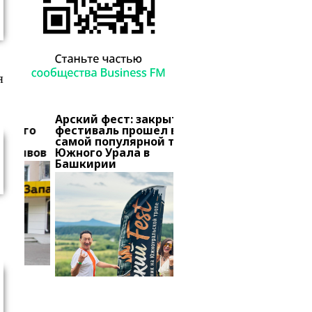
я
Арский фест: закрытый
В Башкирии тысячи
о
фестиваль прошел в
вкладчиков «Золотог
самой популярной точке
запаса» добиваются
вов
Южного Урала в
снятия ареста с актив
Башкирии