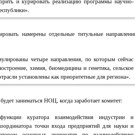
торить и курировать реализацию программы научно-
высоких темпах
строительства
еспублики».
недвижимости в Москве
03:20
Россиянин в среднем
съедает несколько арбузов
за сезон
ировать намерены отдельные титульные направлени
02:25
В Красноярском крае
идут поиски семьи,
пропавшей во время сплава
В Башкирии тысячи
вкладчиков «Золотог
улированы четыре направления,
по которым сейчас
01:30
Жителя Нижнего Тагила
запаса» добиваются
арестовали за реакции в
снятия ареста с акти
остроение, химия, биомедицина и генетика, сельское
Теlegram
отрасли установлены как приоритетные для региона».
00:50
Российский режиссер
Кирилл Соколов снимет
триллер для Netflix
00:20
Турция призвала к
 будет заниматься НОЦ, когда заработает комитет:
мораторию на удары по
торговым судам в Черном
море
ункции куратора взаимодействия индустрии и
08 августа, 23:43
Экс-
председатель Верховного
координатора точки входа предприятий для науки и
суда Венгрии согласился
стать президентом
иатором основных инициатив по взаимодействию