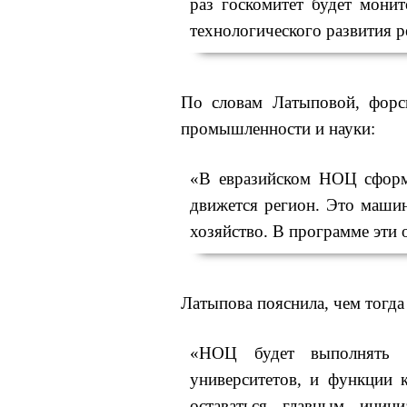
раз госкомитет будет мони
технологического развития р
По словам Латыповой, форс
промышленности и науки:
«В евразийском НОЦ сформ
движется регион. Это машин
хозяйство. В программе эти 
Латыпова пояснила, чем тогда
«НОЦ будет выполнять ф
университетов, и функции 
оставаться главным иниц