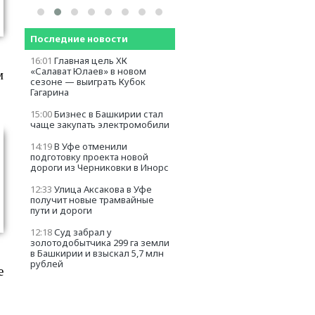
Последние новости
16:01
Главная цель ХК
«Салават Юлаев» в новом
м
сезоне — выиграть Кубок
Гагарина
15:00
Бизнес в Башкирии стал
чаще закупать электромобили
14:19
В Уфе отменили
подготовку проекта новой
дороги из Черниковки в Инорс
12:33
Улица Аксакова в Уфе
получит новые трамвайные
пути и дороги
12:18
Суд забрал у
золотодобытчика 299 га земли
в Башкирии и взыскал 5,7 млн
рублей
е