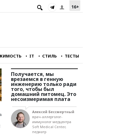
16+
ЖИМОСТЬ
IT
СТИЛЬ
ТЕСТЫ
йне
Получается, мы
Мы подходим к очень
о
врезаемся в генную
сложной черте разви
инженерию только ради
страны. Нам не хвата
ору
того, чтобы был
технологий, рабочая
домашний питомец. Это
сила совсем не
несоизмеримая плата
удовлетворяет
потребностям
предпринимателей. И
асти
Алексей Бессмертный
инвестиций нет
а
ва
врач-аллерголог-
иммунолог медцентра
й
Soft Medical Center,
Игорь Юргенс
педиатр
член правления
Российского союза