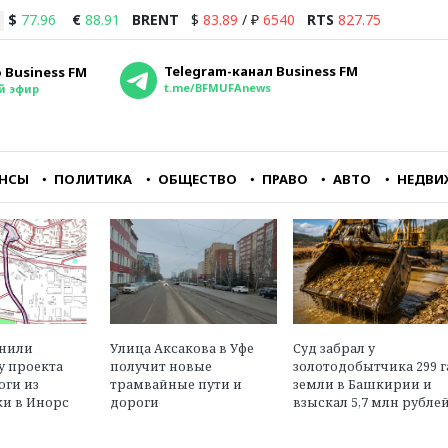
$
77.96
€
88.91
BRENT
$
83.89
/
₽
6540
RTS
827.75
Telegram-канал Business FM
 Business FM
t.me/BFMUFAnews
й эфир
НСЫ
ПОЛИТИКА
ОБЩЕСТВО
ПРАВО
АВТО
НЕДВИ
ть
Я думаю, что в
Республиканцам кра
е
ближайшие дни
важно заткнуть горл
лю
практически все страны
главному
СНГ перестанут
оппозиционному руп
принимать рубли из
— CNN
чиков
России либо будут их
принимать с какой-
м»
Александр Трещев
нибудь конской
енили
Улица Аксакова в Уфе
Суд забрал у
юрист, эксперт в обл
комиссией
у проекта
получит новые
золотодобытчика 299 г
международного пра
оги из
трамвайные пути и
земли в Башкирии и
и в Инорс
дороги
взыскал 5,7 млн рубле
Георгий Бовт
политолог