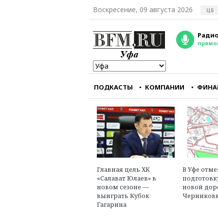
Воскресение, 09 августа 2026
ЦБ
Радио
прямо
ПОДКАСТЫ
КОМПАНИИ
ФИНА
Мы перестали снима
фильмы, интересны
зарубежному зрите
Александр Голуб
главный редактор
портала «Зумфиль
Главная цель ХК
В Уфе отм
«Салават Юлаев» в
подготовк
новом сезоне —
новой дор
выиграть Кубок
Черниковк
Гагарина