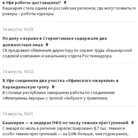
в Уфе роботы-доставщики?
Башкирия стала одним из российских регионов, где могут появиться
роверы – роботы-курьеры.
14 августа, 16:33
По делу о взрыве в Стерлитамаке задержали два
должностных лица
СК предъявил обвинения директору по охране труда «Башкирской
содовой компании» и начальнику отдела Ростехнадзора.
14 августа, 16:02
В Уфе соединили два участка «Уфимского ожерелья» в
Караидельскую тропу
В столице республики завершили работы по соединению
«Жемчужины Авроры» с тропой «Акбузат» у трамплина.
14 августа, 16:01
Башкирия — в лидерах ПФО по числу тяжких преступлений
С января по июль в регионе зарегистрировано 8,7 тыс. тяжких и
особо тяжких преступлений — на 0,6% больше, чем годом ранее,