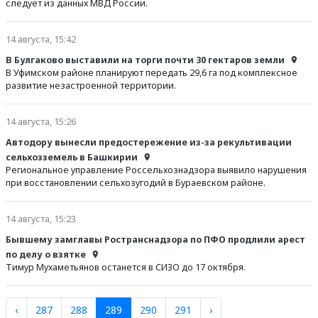
следует из данных МВД России.
14 августа, 15:42
В Булгаково выставили на торги почти 30 гектаров земли
В Уфимском районе планируют передать 29,6 га под комплексное
развитие незастроенной территории.
14 августа, 15:26
Автодору вынесли предостережение из-за рекультивации
сельхозземель в Башкирии
Региональное управление Россельхознадзора выявило нарушения
при восстановлении сельхозугодий в Бураевском районе.
14 августа, 15:23
Бывшему замглавы Ространснадзора по ПФО продлили арест
по делу о взятке
Тимур Мухаметьянов останется в СИЗО до 17 октября.
‹
287
288
289
290
291
›