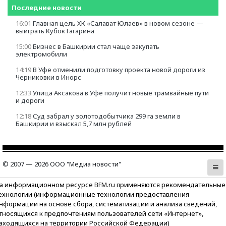
Последние новости
16:01
Главная цель ХК «Салават Юлаев» в новом сезоне —
выиграть Кубок Гагарина
15:00
Бизнес в Башкирии стал чаще закупать
электромобили
14:19
В Уфе отменили подготовку проекта новой дороги из
Черниковки в Инорс
12:33
Улица Аксакова в Уфе получит новые трамвайные пути
и дороги
12:18
Суд забрал у золотодобытчика 299 га земли в
Башкирии и взыскал 5,7 млн рублей
© 2007 — 2026 ООО "Медиа новости"
а информационном ресурсе BFM.ru применяются рекомендательные
ехнологии (информационные технологии предоставления
нформации на основе сбора, систематизации и анализа сведений,
тносящихся к предпочтениям пользователей сети «Интернет»,
аходящихся на территории Российской Федерации)