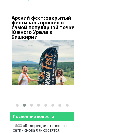
Арский фест: закрытый
В Башкирии тысячи
о
фестиваль прошел в
вкладчиков «Золотог
самой популярной точке
запаса» добиваются
вов
Южного Урала в
снятия ареста с актив
Башкирии
Последние новости
16:00
«Белорецкие тепловые
сети» cнова банкротятся.