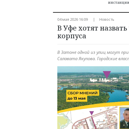
инстанци
04 мая 2026 16:09
Новость
В Уфе хотят назвать
корпуса
В Затоне одной из улиц могут пр
Салавата Якупова. Городские влас