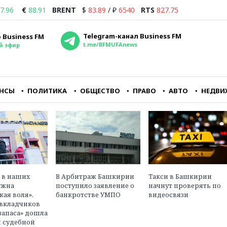
7.96
€
88.91
BRENT
$
83.89
/
₽
6540
RTS
827.75
Telegram-канал Business FM
 Business FM
t.me/BFMUFAnews
й эфир
НСЫ
ПОЛИТИКА
ОБЩЕСТВО
ПРАВО
АВТО
НЕДВИ
йне
Совершенно очевидно,
Если подумать, что
о
что для владельцев
завтра, может, и не
аэропорта Внуково
наступит, то, может
ору
Домодедово — это
быть, хотя бы машин
понятный и
купить или фен Dyson
перспективный бизнес
в
Максим Ульянов
о в наших
В Арбитраж Башкирии
Такси в Башкирии
ласти
Олег Пантелеев
независимый
ужна
поступило заявление о
начнут проверять по
ава
исполнительный директор
финансовый эксперт,
кая воля».
банкротстве УМПО
видеосвязи
агентства «Авиапорт»
инвестор
вкладчиков
запаса» дошла
 судебной