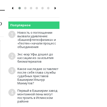
о
Популярное
Новость о поглощении
1
вызвала удивление:
«Башнефтегеофизика» и
«Геотек» начали процесс
объединения
Экс-мэр Уфы дошел до
2
кассации из-за изъятия
биоматериалов
Какое наследие оставляет
3
после себя глава службы
судебных приставов
Башкирии Ильнур
Махмутов?
Первый в Башкирии завод
4
монтажной пены могут
построить в Иглинском
районе