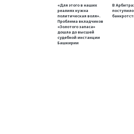
«Для этого в наших
В Арбитр
реалиях нужна
поступило
политическая воля».
банкротст
Проблема вкладчиков
«Золотого запаса»
дошла до высшей
судебной инстанции
Башкирии