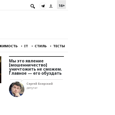
16+
ЖИМОСТЬ
IT
СТИЛЬ
ТЕСТЫ
Мы это явление
Мы перестали снимат
[мошенничество]
фильмы, интересные
уничтожить не сможем.
зарубежному зрителю
у
Главное — его обуздать
Александр Голубчи
Сергей Боярский
главный редактор
депутат
портала «Зумфильм»