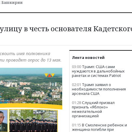
и Башкирии
 улицу в честь основателя Кадетског
исвоить имя полковника
Лента новостей
ти проводят опрос до 13 мая.
03:00
Трамп: США сами
нуждаются в дальнобойных
ракетах и системах Patriot
02:01
Трамп заявил о
необходимости пополнения
арсенала США
01:28
Слуцкий призвал
признать «Яблоко»
нежелательной
организацией
01:15
В Смоленске ребенок и
женщина погибли при