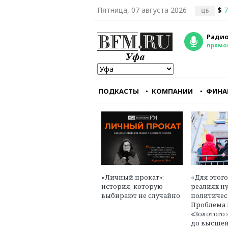
Пятница, 07 августа 2026
$
7
ЦБ
Радио
прямо
ПОДКАСТЫ
КОМПАНИИ
ФИНА
Республиканцам кра
важно заткнуть горл
главному
оппозиционному руп
— CNN
Александр Треще
«Личный прокат»:
«Для этог
юрист, эксперт в об
история, которую
реалиях н
международного пр
выбирают не случайно
политичес
Проблема 
«Золотого 
до высшей