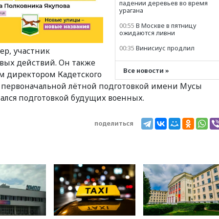
падении деревьев во время
урагана
00:55
В Москве в пятницу
ожидаются ливни
00:35
Винисиус продлил
ер, участник
контракт с «Реалом» до 2032
вых действий. Он также
года
Все новости »
ым директором Кадетского
00:28
Отказаться от
российского гражданства
 первоначальной лётной подготовкой имени Мусы
станет значительно дороже
имался подготовкой будущих военных.
00:20
Путин назвал 76-ю
гвардейскую десантно-
штурмовую дивизию
поделиться
легендарной
00:15
Путин заслушал доклад
о ситуации на
добропольском
направлении
06 августа, 23:58
Генпрокуратура признала
нежелательным в РФ
американский Human Rights
Foundation