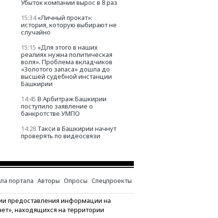
Убыток компании вырос в 8 раз
15:34
«Личный прокат»:
история, которую выбирают не
случайно
15:15
«Для этого в наших
реалиях нужна политическая
воля». Проблема вкладчиков
«Золотого запаса» дошла до
высшей судебной инстанции
Башкирии
14:45
В Арбитраж Башкирии
поступило заявление о
банкротстве УМПО
14:28
Такси в Башкирии начнут
проверять по видеосвязи
ла портала
Авторы
Опросы
Спецпроекты
ии предоставления информации на
нет», находящихся на территории