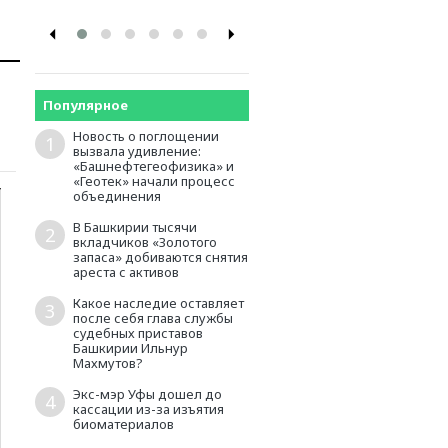
Популярное
Новость о поглощении
1
вызвала удивление:
«Башнефтегеофизика» и
«Геотек» начали процесс
объединения
В Башкирии тысячи
2
вкладчиков «Золотого
запаса» добиваются снятия
ареста с активов
Какое наследие оставляет
3
после себя глава службы
судебных приставов
Башкирии Ильнур
Махмутов?
Экс-мэр Уфы дошел до
4
кассации из-за изъятия
биоматериалов