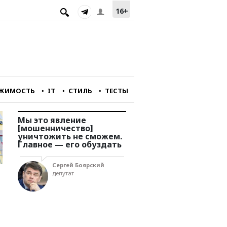
16+
ЖИМОСТЬ
IT
СТИЛЬ
ТЕСТЫ
Мы это явление
Мы перестали снимат
[мошенничество]
фильмы, интересные
уничтожить не сможем.
зарубежному зрителю
у
Главное — его обуздать
Александр Голубчи
Сергей Боярский
главный редактор
депутат
портала «Зумфильм»