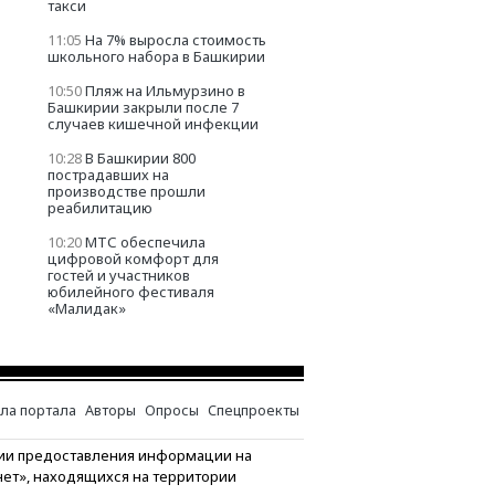
такси
11:05
На 7% выросла стоимость
школьного набора в Башкирии
10:50
Пляж на Ильмурзино в
Башкирии закрыли после 7
случаев кишечной инфекции
10:28
В Башкирии 800
пострадавших на
производстве прошли
реабилитацию
10:20
МТС обеспечила
цифровой комфорт для
гостей и участников
юбилейного фестиваля
«Малидак»
ла портала
Авторы
Опросы
Спецпроекты
ии предоставления информации на
нет», находящихся на территории