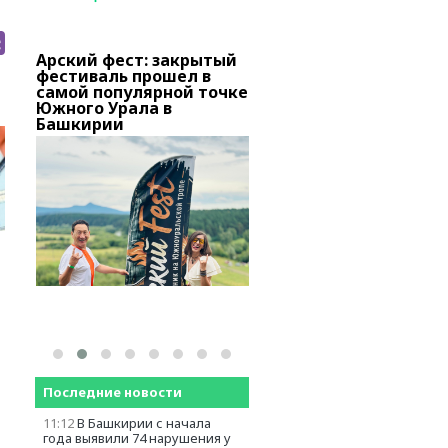
Арский фест: закрытый
В Башкирии тысячи
о
фестиваль прошел в
вкладчиков «Золотог
самой популярной точке
запаса» добиваются
вов
Южного Урала в
снятия ареста с актив
Башкирии
Последние новости
11:12
В Башкирии с начала
года выявили 74 нарушения у