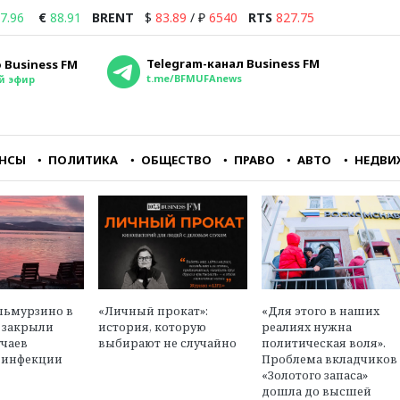
7.96
€
88.91
BRENT
$
83.89
/
₽
6540
RTS
827.75
Telegram-канал Business FM
 Business FM
t.me/BFMUFAnews
й эфир
НСЫ
ПОЛИТИКА
ОБЩЕСТВО
ПРАВО
АВТО
НЕДВИ
йне
Совершенно очевидно,
Если подумать, что
о
что для владельцев
завтра, может, и не
аэропорта Внуково
наступит, то, может
ору
Домодедово — это
быть, хотя бы машин
понятный и
купить или фен Dyson
перспективный бизнес
в
Максим Ульянов
льмурзино в
«Личный прокат»:
«Для этого в наших
ласти
Олег Пантелеев
независимый
 закрыли
история, которую
реалиях нужна
ава
исполнительный директор
финансовый эксперт,
учаев
выбирают не случайно
политическая воля».
агентства «Авиапорт»
инвестор
 инфекции
Проблема вкладчиков
«Золотого запаса»
дошла до высшей