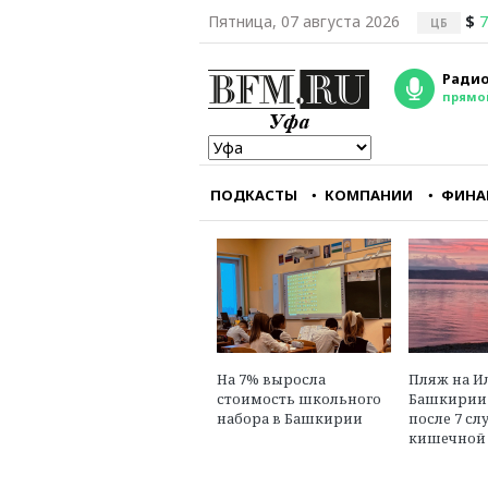
Пятница, 07 августа 2026
$
7
ЦБ
Радио
прямо
ПОДКАСТЫ
КОМПАНИИ
ФИНА
Республиканцам кра
важно заткнуть горл
главному
оппозиционному руп
— CNN
Александр Треще
На 7% выросла
Пляж на И
юрист, эксперт в об
стоимость школьного
Башкирии
международного пр
набора в Башкирии
после 7 сл
кишечной