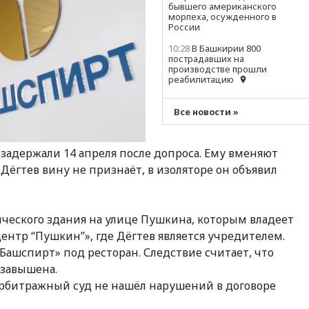
бывшего американского
морпеха, осужденного в
России
10:28
В Башкирии 800
пострадавших на
производстве прошли
реабилитацию
10:22
В Екатеринбурге
атакован склад Wildberries
Все новости »
09:52
В Таиланде ученик
устроил стрельбу в школе:
а задержали 14 апреля после допроса. Ему вменяют
есть жертвы
Дёгтев вину не признаёт, в изоляторе он объявил
09:00
Лесной пожар в 30
километрах от Ванкувера
привел к эвакуации жителей
08:00
Суд обязал Meta
ического здания на улице Пушкина, которым владеет
выплатить $567 млн по делу
нтр “Пушкин”», где Дёгтев является учредителем.
о вреде психическому
здоровью детей
ашспирт» под ресторан. Следствие считает, что
 завышена.
07:51
Трамп подписал указ
против «родильного
арбитражный суд не нашёл нарушений в договоре
туризма» в США