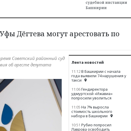
судебной инстанции
Башкирии
 Уфы Дёгтева могут арестовать по
время Советский районный суд
Лента новостей
вия об аресте депутата
11:12
В Башкирии с начала
года выявили 74 нарушения у
такси
11:06
Гендиректора
удмуртской «Ижавиа»
попросили уволиться
11:05
На 7% выросла
стоимость школьного
набора в Башкирии
10:51
Рубио попросил
Лаврова освободить