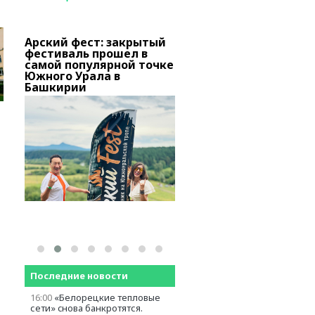
Арский фест: закрытый
В Башкирии тысячи
о
фестиваль прошел в
вкладчиков «Золотог
самой популярной точке
запаса» добиваются
вов
Южного Урала в
снятия ареста с актив
Башкирии
Последние новости
16:00
«Белорецкие тепловые
сети» cнова банкротятся.