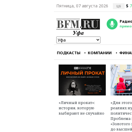
Пятница, 07 августа 2026
$
7
ЦБ
Радио
прямо
ПОДКАСТЫ
КОМПАНИИ
ФИНА
Республиканцам кра
важно заткнуть горл
главному
оппозиционному руп
— CNN
Александр Треще
«Личный прокат»:
«Для этог
юрист, эксперт в об
история, которую
реалиях н
международного пр
выбирают не случайно
политичес
Проблема 
«Золотого 
до высшей