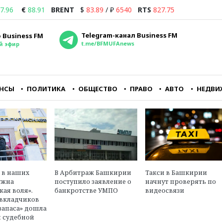
7.96
€
88.91
BRENT
$
83.89
/
₽
6540
RTS
827.75
Telegram-канал Business FM
 Business FM
t.me/BFMUFAnews
й эфир
НСЫ
ПОЛИТИКА
ОБЩЕСТВО
ПРАВО
АВТО
НЕДВИ
йне
Совершенно очевидно,
Если подумать, что
о
что для владельцев
завтра, может, и не
аэропорта Внуково
наступит, то, может
ору
Домодедово — это
быть, хотя бы машин
понятный и
купить или фен Dyson
перспективный бизнес
в
Максим Ульянов
о в наших
В Арбитраж Башкирии
Такси в Башкирии
ласти
Олег Пантелеев
независимый
ужна
поступило заявление о
начнут проверять по
ава
исполнительный директор
финансовый эксперт,
кая воля».
банкротстве УМПО
видеосвязи
агентства «Авиапорт»
инвестор
вкладчиков
запаса» дошла
 судебной