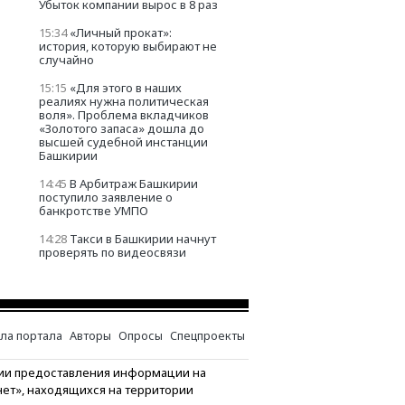
Убыток компании вырос в 8 раз
15:34
«Личный прокат»:
история, которую выбирают не
случайно
15:15
«Для этого в наших
реалиях нужна политическая
воля». Проблема вкладчиков
«Золотого запаса» дошла до
высшей судебной инстанции
Башкирии
14:45
В Арбитраж Башкирии
поступило заявление о
банкротстве УМПО
14:28
Такси в Башкирии начнут
проверять по видеосвязи
ла портала
Авторы
Опросы
Спецпроекты
ии предоставления информации на
нет», находящихся на территории