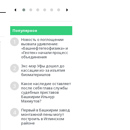
Популярное
Новость о поглощении
1
вызвала удивление:
«Башнефтегеофизика» и
«Геотек» начали процесс
объединения
Экс-мэр Уфы дошел до
2
кассации из-за изъятия
биоматериалов
Какое наследие оставляет
3
после себя глава службы
судебных приставов
Башкирии Ильнур
Махмутов?
Первый в Башкирии завод
4
монтажной пены могут
построить в Иглинском
районе