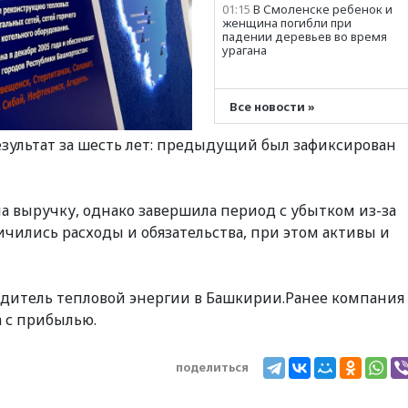
01:15
В Смоленске ребенок и
женщина погибли при
падении деревьев во время
урагана
00:55
В Москве в пятницу
ожидаются ливни
Все новости »
00:35
Винисиус продлил
контракт с «Реалом» до 2032
зультат за шесть лет: предыдущий был зафиксирован
года
00:28
Отказаться от
российского гражданства
станет значительно дороже
ла выручку, однако завершила период с убытком из-за
ичились расходы и обязательства, при этом активы и
00:20
Путин назвал 76-ю
гвардейскую десантно-
штурмовую дивизию
легендарной
дитель тепловой энергии в Башкирии.Ранее компания
00:15
Путин заслушал доклад
о ситуации на
а с прибылью.
добропольском
направлении
поделиться
06 августа, 23:58
Генпрокуратура признала
нежелательным в РФ