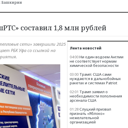
и Башкирии
РТС» составил 1,8 млн рублей
тепловые сети» завершили 2025
Лента новостей
бщает РБК Уфа со ссылкой на
приятия.
04:00
Ни один водоем Англии
не соответствует нормам
химической безопасности
03:00
Трамп: США сами
нуждаются в дальнобойных
ракетах и системах Patriot
02:01
Трамп заявил о
необходимости пополнения
арсенала США
01:28
Слуцкий призвал
признать «Яблоко»
нежелательной
организацией