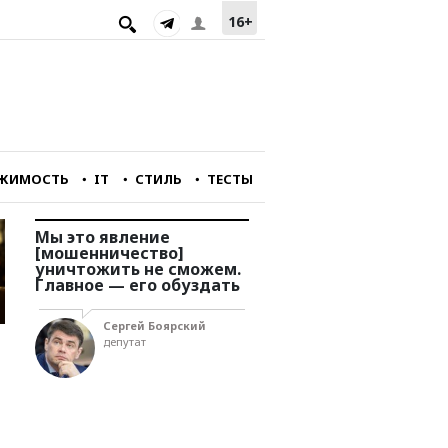
16+
ЖИМОСТЬ
IT
СТИЛЬ
ТЕСТЫ
Мы это явление
Мы перестали снимат
[мошенничество]
фильмы, интересные
уничтожить не сможем.
зарубежному зрителю
у
Главное — его обуздать
Александр Голубчи
Сергей Боярский
главный редактор
депутат
портала «Зумфильм»